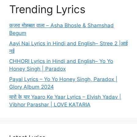
Trending Lyrics
कजरा मोहब्बत वाला – Asha Bhosle & Shamshad
Begum
Aayi Nai Lyrics in Hindi and English– Stree 2 |आई
नई
CHHORI Lyrics in Hindi and English– Yo Yo
Honey Singh | Paradox
Payal Lyrics – Yo Yo Honey Singh, Paradox |
Glory Album 2024
यारो के यार Yaaro Ke Yaar Lyrics – Elvish Yadav |
Vibhor Parashar | LOVE KATARIA