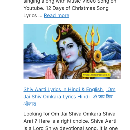
singing along with Music Video Song on
Youtube. 12 Days of Christmas Song
Lyrics …
Read more
Shiv Aarti Lyrics in Hindi & English | Om
Jai Shiv Omkara Lyrics Hindi |ॐ जय शिव
ओंकारा
Looking for Om Jai Shiva Omkara Shiva
Arati? Here is a right choice. Shiva Aarti
is a Lord Shiva devotional song. It is one