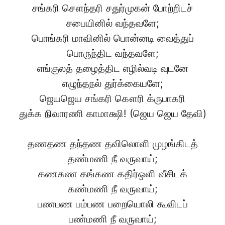
சங்கரி சௌந்தரி சதுர்முகன் போற்றிடச்
சபையினில் வந்தவளே;
பொங்கரி மாவினில் பொன்னடி வைத்துப்
பொருந்திட வந்தவளே;
எங்குலத் தழைத்திட எழில்வடி வுடனே
எழுந்தநல் துர்க்கையளே;
ஜெயஜெய சங்கரி கௌரி க்ருபாகரி
துக்க நிவாரணி காமாக்ஷி! (ஜெய ஜெய தேவி)
தணதண தந்தண தவிலொளி முழங்கிடத்
தண்மணி நீ வருவாய்;
கணகண கங்கண கதிர்ஒளி வீசிடக்
கண்மணி நீ வருவாய்;
பணபண பம்பண பறையொலி கூவிடப்
பண்மணி நீ வருவாய்;