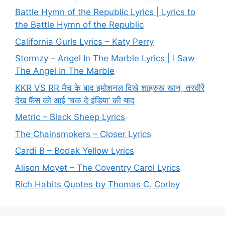
Battle Hymn of the Republic Lyrics | Lyrics to
the Battle Hymn of the Republic
California Gurls Lyrics – Katy Perry
Stormzy – Angel In The Marble Lyrics | I Saw
The Angel In The Marble
KKR VS RR मैच के बाद इमोशनल दिखे शाहरुख खान, तस्वीरें
देख फैंस को आई ‘चक दे इंडिया’ की याद
Metric – Black Sheep Lyrics
The Chainsmokers – Closer Lyrics
Cardi B – Bodak Yellow Lyrics
Alison Moyet – The Coventry Carol Lyrics
Rich Habits Quotes by Thomas C. Corley