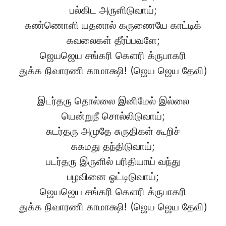
பல்கிட அருளிடுவாய்;
கண்ணொளி யதனால் கருணையே காட்டிக்
கவலைகள் தீர்ப்பவளே;
ஜெயஜெய சங்கரி கௌரி க்ருபாகரி
துக்க நிவாரணி காமாக்ஷி! (ஜெய ஜெய தேவி)
இடர்தரு தொல்லை இனிமேல் இல்லை
யென்றுநீ சொல்லிடுவாய்;
சுடர்தரு அமுதே சுருதிகள் கூறிச்
சுகமது தந்திடுவாய்;
படர்தரு இருளில் பரிதியாய் வந்து
பழவினை ஓட்டிடுவாய்;
ஜெயஜெய சங்கரி கௌரி க்ருபாகரி
துக்க நிவாரணி காமாக்ஷி! (ஜெய ஜெய தேவி)