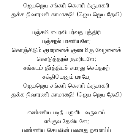
ஜெயஜெய சங்கரி கௌரி க்ருபாகரி
துக்க நிவாரணி காமாக்ஷி! (ஜெய ஜெய தேவி)
பஞ்சமி பைரவி பர்வத புத்திரி
பஞ்சநல் பாணியளே;
கொஞ்சிடும் குமரனைக் குணமிகு வேழனைக்
கொடுத்தநல் குமரியளே;
சங்கடம் தீர்த்திடச் சமரது செய்தநற்
சக்தியெனும் மாயே;
ஜெயஜெய சங்கரி கௌரி க்ருபாகரி
துக்க நிவாரணி காமாக்ஷி! (ஜெய ஜெய தேவி)
எண்ணிய படிநீ யருளிட வருவாய்
எங்குல தேவியளே;
பண்ணிய செயலின் பலனது நலமாய்ப்