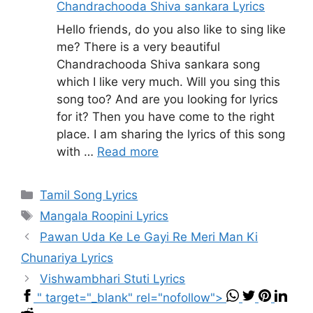
Chandrachooda Shiva sankara Lyrics
Hello friends, do you also like to sing like
me? There is a very beautiful
Chandrachooda Shiva sankara song
which I like very much. Will you sing this
song too? And are you looking for lyrics
for it? Then you have come to the right
place. I am sharing the lyrics of this song
with …
Read more
Categories
Tamil Song Lyrics
Tags
Mangala Roopini Lyrics
Pawan Uda Ke Le Gayi Re Meri Man Ki
Chunariya Lyrics
Vishwambhari Stuti Lyrics
" target="_blank" rel="nofollow">