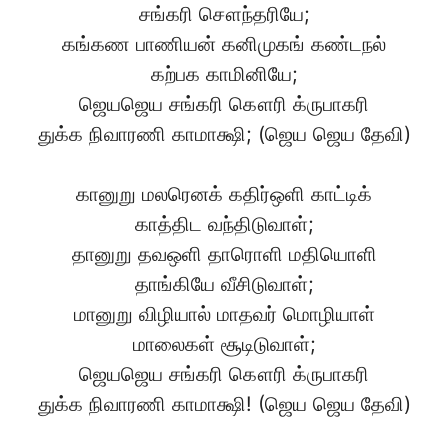
சங்கரி சௌந்தரியே;
கங்கண பாணியன் கனிமுகங் கண்டநல்
கற்பக காமினியே;
ஜெயஜெய சங்கரி கௌரி க்ருபாகரி
துக்க நிவாரணி காமாக்ஷி; (ஜெய ஜெய தேவி)
கானுறு மலரெனக் கதிர்ஒளி காட்டிக்
காத்திட வந்திடுவாள்;
தானுறு தவஒளி தாரொளி மதியொளி
தாங்கியே வீசிடுவாள்;
மானுறு விழியால் மாதவர் மொழியாள்
மாலைகள் சூடிடுவாள்;
ஜெயஜெய சங்கரி கௌரி க்ருபாகரி
துக்க நிவாரணி காமாக்ஷி! (ஜெய ஜெய தேவி)