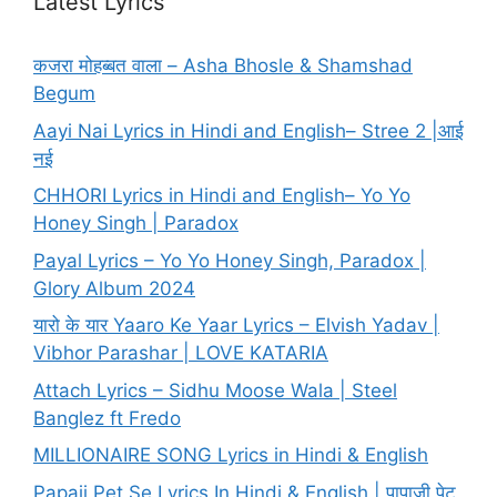
Latest Lyrics
कजरा मोहब्बत वाला – Asha Bhosle & Shamshad
Begum
Aayi Nai Lyrics in Hindi and English– Stree 2 |आई
नई
CHHORI Lyrics in Hindi and English– Yo Yo
Honey Singh | Paradox
Payal Lyrics – Yo Yo Honey Singh, Paradox |
Glory Album 2024
यारो के यार Yaaro Ke Yaar Lyrics – Elvish Yadav |
Vibhor Parashar | LOVE KATARIA
Attach Lyrics – Sidhu Moose Wala | Steel
Banglez ft Fredo
MILLIONAIRE SONG Lyrics in Hindi & English
Papaji Pet Se Lyrics In Hindi & English | पापाजी पेट