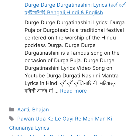
Durge Durge Durgatinashini Lyrics (দুর্গে দুর্গে
দুর্গতিনাশিনী) Bengali,Hindi & English
Durge Durge Durgatinashini Lyrics: Durga
Puja or Durgotsab is a traditional festival
centered on the worship of the Hindu
goddess Durga. Durge Durge
Durgatinashini is a famous song on the
occasion of Durga Puja. Durge Durge
Durgatinashini Lyrics Video Song on
Youtube Durga Durgati Nashini Mantra
Lyrics in Hindi दुर्गे दुर्गे दुर्गतिनाशिनी।महिषासुर
मर्दिनी आनंद मां …
Read more
Categories
Aarti
,
Bhajan
Tags
Pawan Uda Ke Le Gayi Re Meri Man Ki
Chunariya Lyrics