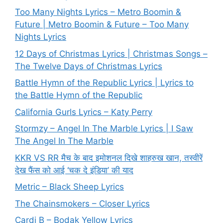
Too Many Nights Lyrics – Metro Boomin &
Future | Metro Boomin & Future – Too Many
Nights Lyrics
12 Days of Christmas Lyrics | Christmas Songs –
The Twelve Days of Christmas Lyrics
Battle Hymn of the Republic Lyrics | Lyrics to
the Battle Hymn of the Republic
California Gurls Lyrics – Katy Perry
Stormzy – Angel In The Marble Lyrics | I Saw
The Angel In The Marble
KKR VS RR मैच के बाद इमोशनल दिखे शाहरुख खान, तस्वीरें
देख फैंस को आई ‘चक दे इंडिया’ की याद
Metric – Black Sheep Lyrics
The Chainsmokers – Closer Lyrics
Cardi B – Bodak Yellow Lyrics