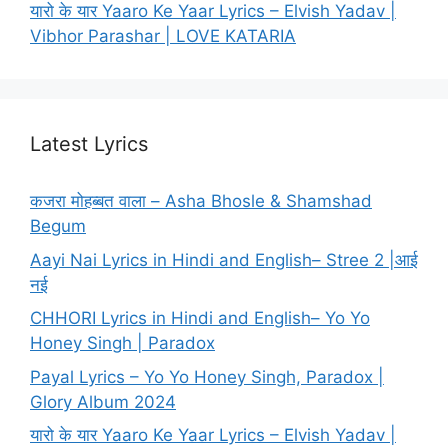
यारो के यार Yaaro Ke Yaar Lyrics – Elvish Yadav |
Vibhor Parashar | LOVE KATARIA
Latest Lyrics
कजरा मोहब्बत वाला – Asha Bhosle & Shamshad
Begum
Aayi Nai Lyrics in Hindi and English– Stree 2 |आई
नई
CHHORI Lyrics in Hindi and English– Yo Yo
Honey Singh | Paradox
Payal Lyrics – Yo Yo Honey Singh, Paradox |
Glory Album 2024
यारो के यार Yaaro Ke Yaar Lyrics – Elvish Yadav |