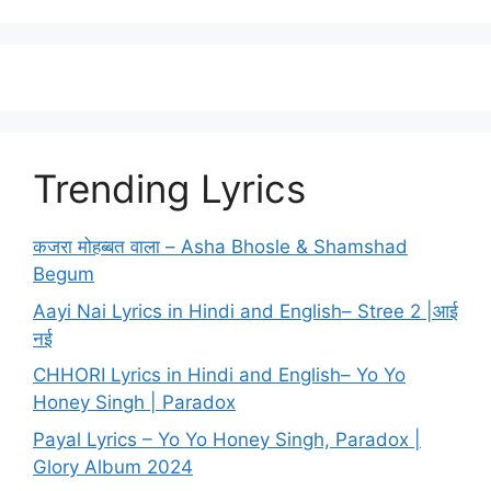
Trending Lyrics
कजरा मोहब्बत वाला – Asha Bhosle & Shamshad
Begum
Aayi Nai Lyrics in Hindi and English– Stree 2 |आई
नई
CHHORI Lyrics in Hindi and English– Yo Yo
Honey Singh | Paradox
Payal Lyrics – Yo Yo Honey Singh, Paradox |
Glory Album 2024