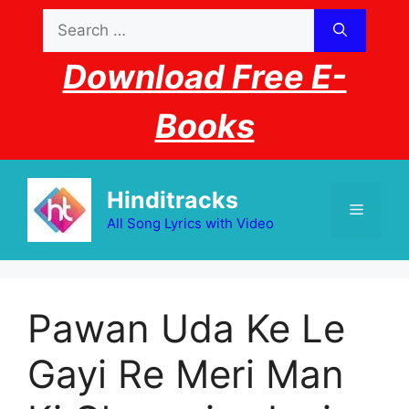
Skip
Search
to
for:
content
Download Free E-
Books
Hinditracks
Menu
All Song Lyrics with Video
Pawan Uda Ke Le
Gayi Re Meri Man