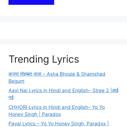
Trending Lyrics
कजरा मोहब्बत वाला – Asha Bhosle & Shamshad
Begum
Aayi Nai Lyrics in Hindi and English– Stree 2 |आई
नई
CHHORI Lyrics in Hindi and English– Yo Yo
Honey Singh | Paradox
Payal Lyrics – Yo Yo Honey Singh, Paradox |