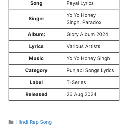
Song
Payal Lyrics
Yo Yo Honey
Singer
Singh, Paradox
Album:
Glory Album 2024
Lyrics
Various Artists
Music
Yo Yo Honey Singh
Category
Punjabi Songs Lyrics
Label
T-Series
Released
26 Aug 2024
Categories
Hindi Rap Song