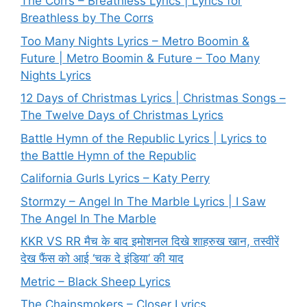
The Corrs – Breathless Lyrics | Lyrics for
Breathless by The Corrs
Too Many Nights Lyrics – Metro Boomin &
Future | Metro Boomin & Future – Too Many
Nights Lyrics
12 Days of Christmas Lyrics | Christmas Songs –
The Twelve Days of Christmas Lyrics
Battle Hymn of the Republic Lyrics | Lyrics to
the Battle Hymn of the Republic
California Gurls Lyrics – Katy Perry
Stormzy – Angel In The Marble Lyrics | I Saw
The Angel In The Marble
KKR VS RR मैच के बाद इमोशनल दिखे शाहरुख खान, तस्वीरें
देख फैंस को आई ‘चक दे इंडिया’ की याद
Metric – Black Sheep Lyrics
The Chainsmokers – Closer Lyrics