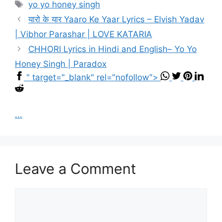
Tags
yo yo honey singh
यारो के यार Yaaro Ke Yaar Lyrics – Elvish Yadav
| Vibhor Parashar | LOVE KATARIA
CHHORI Lyrics in Hindi and English– Yo Yo
Honey Singh | Paradox
" target="_blank" rel="nofollow">
...
Leave a Comment
Comment