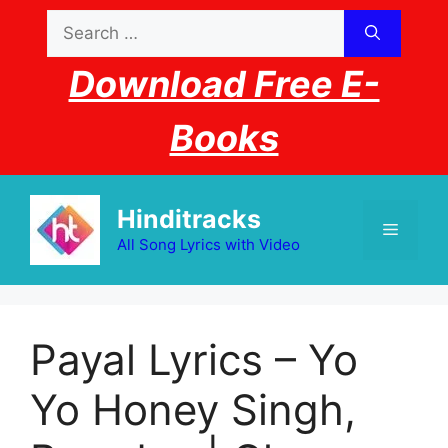
Skip
Search
to
for:
content
Download Free E-
Books
Hinditracks
Menu
All Song Lyrics with Video
Payal Lyrics – Yo
Yo Honey Singh,