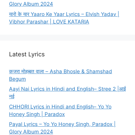
Glory Album 2024
यारो के यार Yaaro Ke Yaar Lyrics – Elvish Yadav |
Vibhor Parashar | LOVE KATARIA
Latest Lyrics
कजरा मोहब्बत वाला – Asha Bhosle & Shamshad
Begum
Aayi Nai Lyrics in Hindi and English– Stree 2 |आई
नई
CHHORI Lyrics in Hindi and English– Yo Yo
Honey Singh | Paradox
Payal Lyrics – Yo Yo Honey Singh, Paradox |
Glory Album 2024