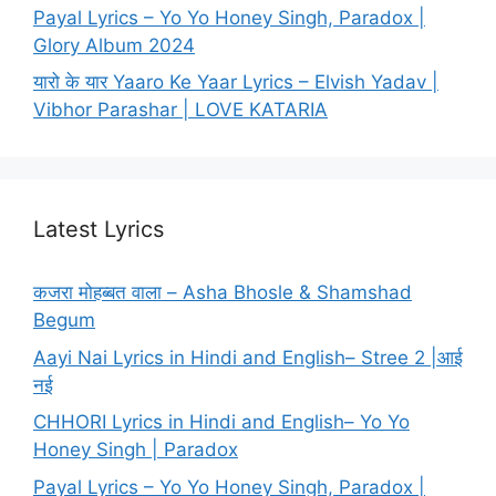
Payal Lyrics – Yo Yo Honey Singh, Paradox |
Glory Album 2024
यारो के यार Yaaro Ke Yaar Lyrics – Elvish Yadav |
Vibhor Parashar | LOVE KATARIA
Latest Lyrics
कजरा मोहब्बत वाला – Asha Bhosle & Shamshad
Begum
Aayi Nai Lyrics in Hindi and English– Stree 2 |आई
नई
CHHORI Lyrics in Hindi and English– Yo Yo
Honey Singh | Paradox
Payal Lyrics – Yo Yo Honey Singh, Paradox |