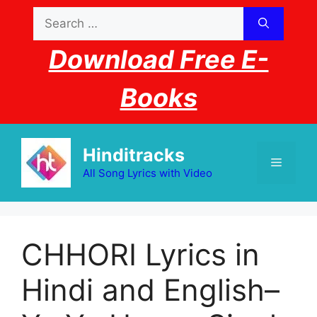
Skip
Search
to
for:
content
Download Free E-
Books
Hinditracks
Menu
All Song Lyrics with Video
CHHORI Lyrics in
Hindi and English–