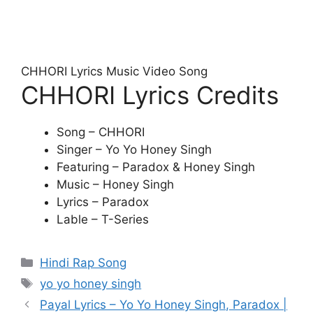
CHHORI Lyrics Music Video Song
CHHORI Lyrics Credits
Song – CHHORI
Singer – Yo Yo Honey Singh
Featuring – Paradox & Honey Singh
Music – Honey Singh
Lyrics – Paradox
Lable – T-Series
Categories
Hindi Rap Song
Tags
yo yo honey singh
Payal Lyrics – Yo Yo Honey Singh, Paradox |