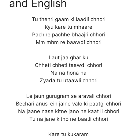
and English
Tu thehri gaam ki laadli chhori
Kyu kare tu mhaare
Pachhe pachhe bhaajri chhori
Mm mhm re baawdi chhori
Laut jaa ghar ku
Chheti chheti taawdi chhori
Na na hona na
Zyada tu utaawli chhori
Le jaun gurugram se aravali chhori
Bechari anus-ein jalne valo ki paatgi chhori
Na jaane nase kitne jano ne kaat li chhori
Tu na jane kitno ne baatli chhori
Kare tu kukaram