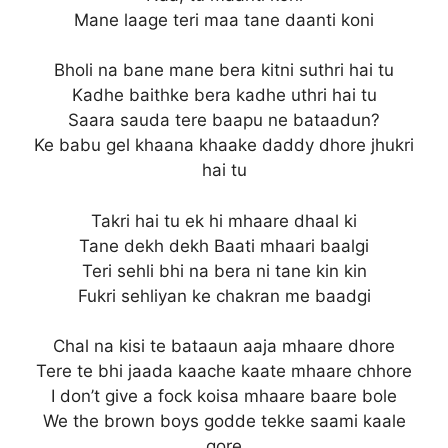
Mane laage teri maa tane daanti koni
Bholi na bane mane bera kitni suthri hai tu
Kadhe baithke bera kadhe uthri hai tu
Saara sauda tere baapu ne bataadun?
Ke babu gel khaana khaake daddy dhore jhukri
hai tu
Takri hai tu ek hi mhaare dhaal ki
Tane dekh dekh Baati mhaari baalgi
Teri sehli bhi na bera ni tane kin kin
Fukri sehliyan ke chakran me baadgi
Chal na kisi te bataaun aaja mhaare dhore
Tere te bhi jaada kaache kaate mhaare chhore
I don’t give a fock koisa mhaare baare bole
We the brown boys godde tekke saami kaale
gore