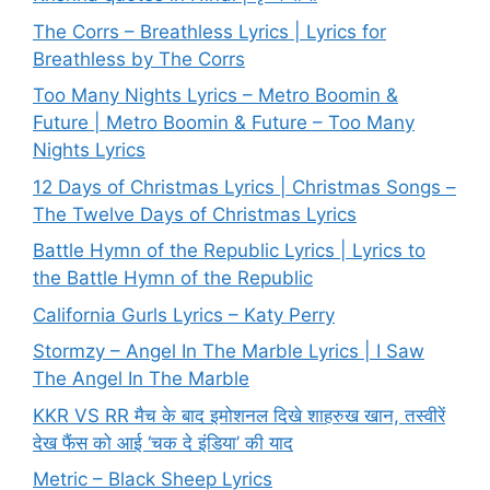
The Corrs – Breathless Lyrics | Lyrics for
Breathless by The Corrs
Too Many Nights Lyrics – Metro Boomin &
Future | Metro Boomin & Future – Too Many
Nights Lyrics
12 Days of Christmas Lyrics | Christmas Songs –
The Twelve Days of Christmas Lyrics
Battle Hymn of the Republic Lyrics | Lyrics to
the Battle Hymn of the Republic
California Gurls Lyrics – Katy Perry
Stormzy – Angel In The Marble Lyrics | I Saw
The Angel In The Marble
KKR VS RR मैच के बाद इमोशनल दिखे शाहरुख खान, तस्वीरें
देख फैंस को आई ‘चक दे इंडिया’ की याद
Metric – Black Sheep Lyrics