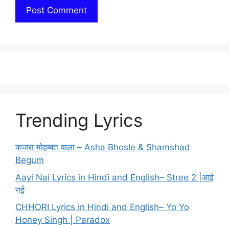
Trending Lyrics
कजरा मोहब्बत वाला – Asha Bhosle & Shamshad
Begum
Aayi Nai Lyrics in Hindi and English– Stree 2 |आई
नई
CHHORI Lyrics in Hindi and English– Yo Yo
Honey Singh | Paradox