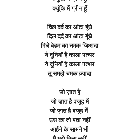
क्यूंकि मैं
ग्रीन
हूँ
दिल
दर्द
का
आंटा
गूंधे
दिल
दर्द
का
आंटा
गूंधे
मिले
वेहम
का
नमक
जिआदा
ये
दुनियाँ
है
काला
पत्थर
ये
दुनियाँ
है
काला
पत्थर
तू
समझे
चमक
ज़्यादा
जो
ज़ात
है
जो
ज़ात
है
वजूद
में
जो
ज़ात
है
वजूद
में
उस का
तो
पता
नहीं
आईने
के
सामने
भी
मैं
मुझे
मिला
नहीं