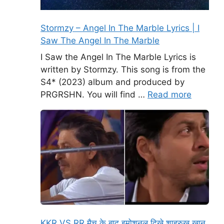
Stormzy – Angel In The Marble Lyrics | I
Saw The Angel In The Marble
I Saw the Angel In The Marble Lyrics is
written by Stormzy. This song is from the
S4* (2023) album and produced by
PRGRSHN. You will find …
Read more
KKR VS RR मैच के बाद इमोशनल दिखे शाहरुख खान,