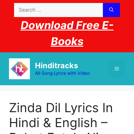
Skip
Search
to
for:
content
Download Free E-
Books
Hinditracks
Menu
All Song Lyrics with Video
Zinda Dil Lyrics In
Hindi & English –