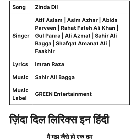
Song
Zinda Dil
Atif Aslam | Asim Azhar | Abida
Parveen | Rahat Fateh Ali Khan |
Singer
Gul Panra | Ali Azmat | Sahir Ali
Bagga | Shafqat Amanat Ali |
Faakhir
Lyrics
Imran Raza
Music
Sahir Ali Bagga
Music
GREEN Entertainment
Label
ज़िंदा दिल लिरिक्स इन हिंदी
मैं मुझ जैसे हो एक तुम