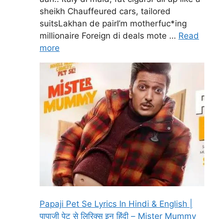
sheikh Chauffeured cars, tailored
suitsLakhan de pairI’m motherfuc*ing
millionaire Foreign di deals mote …
Read
more
Papaji Pet Se Lyrics In Hindi & English |
पापाजी पेट से लिरिक्स इन हिंदी – Mister Mummy