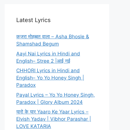
Latest Lyrics
कजरा मोहब्बत वाला – Asha Bhosle &
Shamshad Begum
Aayi Nai Lyrics in Hindi and
English– Stree 2 |आई नई
CHHORI Lyrics in Hindi and
English– Yo Yo Honey Singh |
Paradox
Payal Lyrics – Yo Yo Honey Singh,
Paradox | Glory Album 2024
यारो के यार Yaaro Ke Yaar Lyrics –
Elvish Yadav | Vibhor Parashar |
LOVE KATARIA