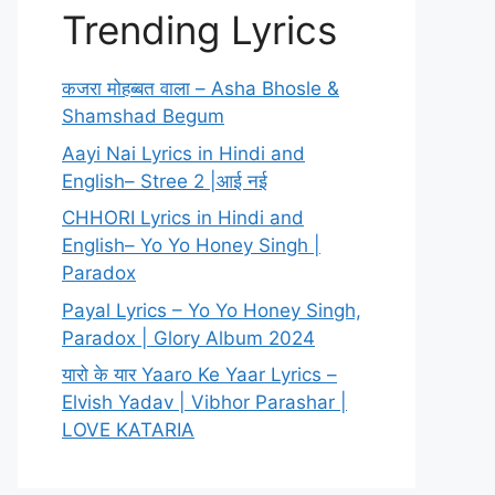
Trending Lyrics
कजरा मोहब्बत वाला – Asha Bhosle &
Shamshad Begum
Aayi Nai Lyrics in Hindi and
English– Stree 2 |आई नई
CHHORI Lyrics in Hindi and
English– Yo Yo Honey Singh |
Paradox
Payal Lyrics – Yo Yo Honey Singh,
Paradox | Glory Album 2024
यारो के यार Yaaro Ke Yaar Lyrics –
Elvish Yadav | Vibhor Parashar |
LOVE KATARIA