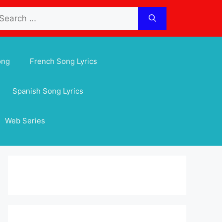
arch
:
ong
French Song Lyrics
Spanish Song Lyrics
Web Series