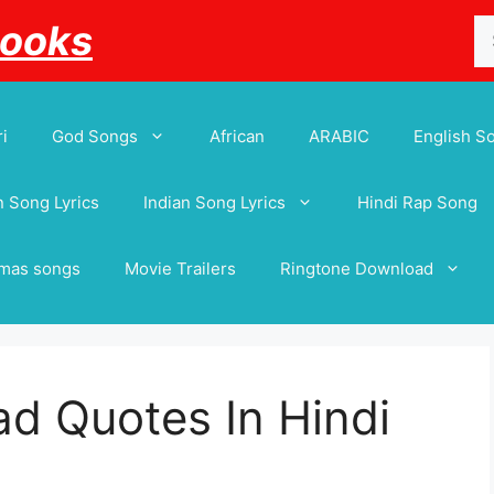
Se
Books
for
i
God Songs
African
ARABIC
English S
 Song Lyrics
Indian Song Lyrics
Hindi Rap Song
tmas songs
Movie Trailers
Ringtone Download
d Quotes In Hindi