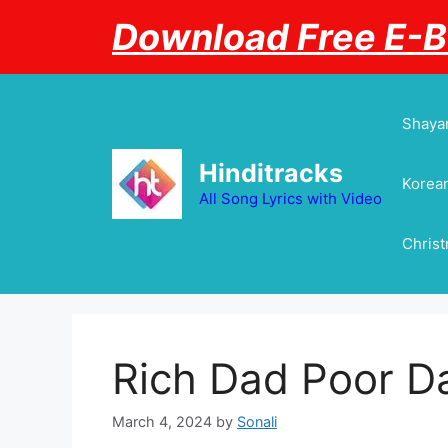
Skip
Download Free E-
to
content
Shayar
Hinditracks
Korean
All Song Lyrics with Video
Chris
Rich Dad Poor Da
March 4, 2024
by
Sonali