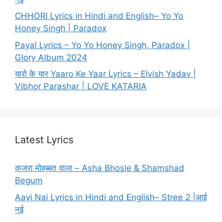
CHHORI Lyrics in Hindi and English– Yo Yo
Honey Singh | Paradox
Payal Lyrics – Yo Yo Honey Singh, Paradox |
Glory Album 2024
यारो के यार Yaaro Ke Yaar Lyrics – Elvish Yadav |
Vibhor Parashar | LOVE KATARIA
Latest Lyrics
कजरा मोहब्बत वाला – Asha Bhosle & Shamshad
Begum
Aayi Nai Lyrics in Hindi and English– Stree 2 |आई
नई