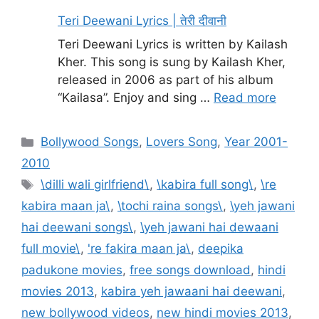
Teri Deewani Lyrics | तेरी दीवानी
Teri Deewani Lyrics is written by Kailash
Kher. This song is sung by Kailash Kher,
released in 2006 as part of his album
“Kailasa”. Enjoy and sing …
Read more
Categories
Bollywood Songs
,
Lovers Song
,
Year 2001-
2010
Tags
\dilli wali girlfriend\
,
\kabira full song\
,
\re
kabira maan ja\
,
\tochi raina songs\
,
\yeh jawani
hai deewani songs\
,
\yeh jawani hai dewaani
full movie\
,
're fakira maan ja\
,
deepika
padukone movies
,
free songs download
,
hindi
movies 2013
,
kabira yeh jawaani hai deewani
,
new bollywood videos
,
new hindi movies 2013
,