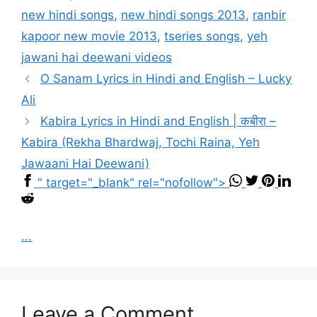
new hindi songs
,
new hindi songs 2013
,
ranbir
kapoor new movie 2013
,
tseries songs
,
yeh
jawani hai deewani videos
O Sanam Lyrics in Hindi and English – Lucky
Ali
Kabira Lyrics in Hindi and English | कबीरा –
Kabira (Rekha Bhardwaj, Tochi Raina, Yeh
Jawaani Hai Deewani)
" target="_blank" rel="nofollow">
...
Leave a Comment