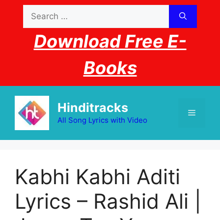
Skip
Search
to
for:
content
Download Free E-
Books
Hinditracks
Menu
All Song Lyrics with Video
Kabhi Kabhi Aditi
Lyrics – Rashid Ali |