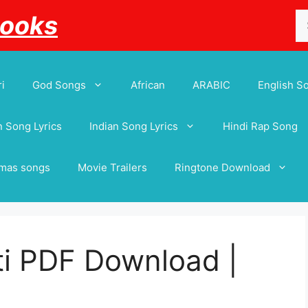
Se
Books
for
i
God Songs
African
ARABIC
English S
 Song Lyrics
Indian Song Lyrics
Hindi Rap Song
tmas songs
Movie Trailers
Ringtone Download
ti PDF Download |