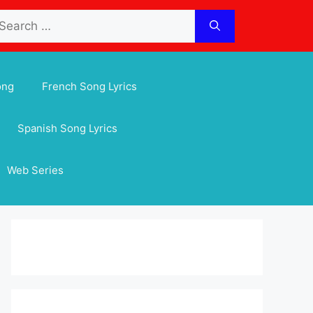
arch
:
ong
French Song Lyrics
Spanish Song Lyrics
Web Series