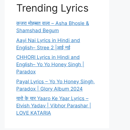
Trending Lyrics
कजरा मोहब्बत वाला – Asha Bhosle &
Shamshad Begum
Aayi Nai Lyrics in Hindi and
English– Stree 2 |आई नई
CHHORI Lyrics in Hindi and
English– Yo Yo Honey Singh |
Paradox
Payal Lyrics – Yo Yo Honey Singh,
Paradox | Glory Album 2024
यारो के यार Yaaro Ke Yaar Lyrics –
Elvish Yadav | Vibhor Parashar |
LOVE KATARIA