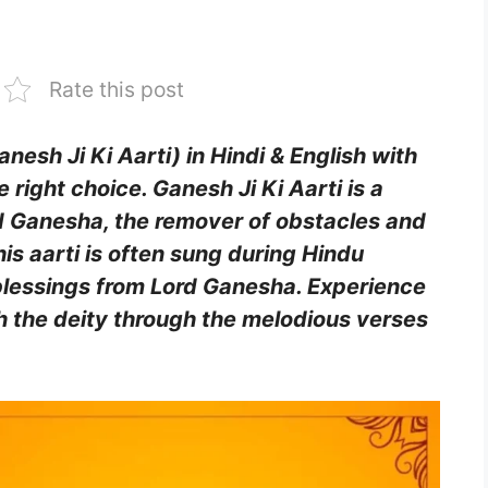
Rate this post
nesh Ji Ki Aarti) in Hindi & English with
right choice. Ganesh Ji Ki Aarti is a
d Ganesha, the remover of obstacles and
is aarti is often sung during Hindu
blessings from Lord Ganesha. Experience
h the deity through the melodious verses