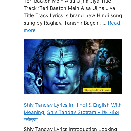
Teri Baaton Mein Aisa Uljha Jiya Title
Track :Teri Baaton Mein Aisa Uljha Jiya
Title Track Lyrics is brand new Hindi song
sung by Raghav, Tanishk Bagchi, …
Read
more
Shiv Tandav Lyrics in Hindi & English With
Meaning |Shiv Tandav Stotram – शिव तांडव
स्तोत्रम्
Shiv Tandav Lyrics Introduction Looking