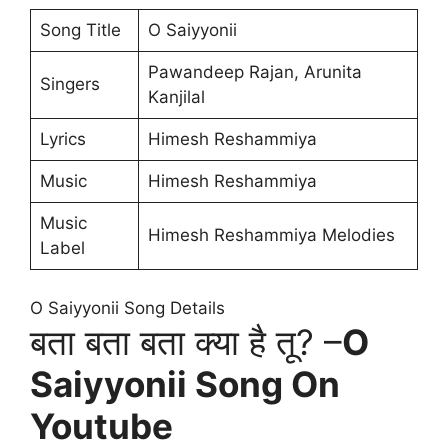
Song Title
O Saiyyonii
Pawandeep Rajan, Arunita
Singers
Kanjilal
Lyrics
Himesh Reshammiya
Music
Himesh Reshammiya
Music
Himesh Reshammiya Melodies
Label
O Saiyyonii Song Details
बता बता बता क्या है तू? –
O
Saiyyonii Song On
Youtube