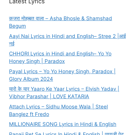
Latest Lyrics
कजरा मोहब्बत वाला – Asha Bhosle & Shamshad
Begum
Aayi Nai Lyrics in Hindi and English– Stree 2 |आई
नई
CHHORI Lyrics in Hindi and English– Yo Yo
Honey Singh | Paradox
Payal Lyrics – Yo Yo Honey Singh, Paradox |
Glory Album 2024
यारो के यार Yaaro Ke Yaar Lyrics – Elvish Yadav |
Vibhor Parashar | LOVE KATARIA
Attach Lyrics – Sidhu Moose Wala | Steel
Banglez ft Fredo
MILLIONAIRE SONG Lyrics in Hindi & English
Papaji Pet Se Lyrics In Hindi & English | पापाजी पेट