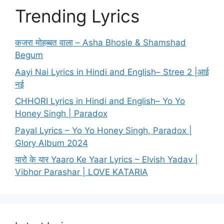
Trending Lyrics
कजरा मोहब्बत वाला – Asha Bhosle & Shamshad
Begum
Aayi Nai Lyrics in Hindi and English– Stree 2 |आई
नई
CHHORI Lyrics in Hindi and English– Yo Yo
Honey Singh | Paradox
Payal Lyrics – Yo Yo Honey Singh, Paradox |
Glory Album 2024
यारो के यार Yaaro Ke Yaar Lyrics – Elvish Yadav |
Vibhor Parashar | LOVE KATARIA