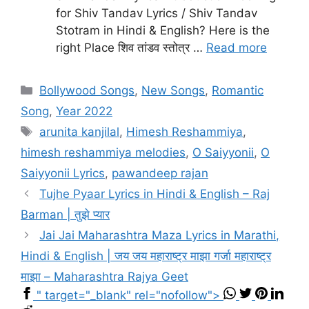
for Shiv Tandav Lyrics / Shiv Tandav
Stotram in Hindi & English? Here is the
right Place शिव तांडव स्तोत्र …
Read more
Categories
Bollywood Songs
,
New Songs
,
Romantic
Song
,
Year 2022
Tags
arunita kanjilal
,
Himesh Reshammiya
,
himesh reshammiya melodies
,
O Saiyyonii
,
O
Saiyyonii Lyrics
,
pawandeep rajan
Tujhe Pyaar Lyrics in Hindi & English – Raj
Barman | तुझे प्यार
Jai Jai Maharashtra Maza Lyrics in Marathi,
Hindi & English | जय जय महाराष्ट्र माझा गर्जा महाराष्ट्र
माझा – Maharashtra Rajya Geet
" target="_blank" rel="nofollow">