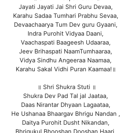
Jayati Jayati Jai Shri Guru Devaa,
Karahu Sadaa Tumhari Prabhu Sevaa,
Devaachaarya Tum Dev guru Gyaani,
Indra Purohit Vidyaa Daani,
Vaachaspati Baageesh Udaaraa,
Jeev Brihaspati NaamTumhaaraa,
Vidya Sindhu Angeeraa Naamaa,
Karahu Sakal Vidhi Puran Kaamaa!॥
॥ Shri Shukra Stuti ॥
Shukra Dev Pad Tal jal Jaataa,
Daas Nirantar Dhyaan Lagaataa,
He Ushanaa Bhaargav Bhrigu Nandan ,
Daitya Purohit Dusht Nikandan,
Bhrigukul Bhooshan Dooshan Haari,