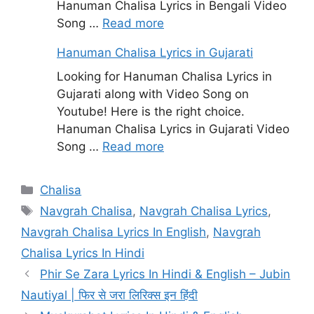
Hanuman Chalisa Lyrics in Bengali Video
Song …
Read more
Hanuman Chalisa Lyrics in Gujarati
Looking for Hanuman Chalisa Lyrics in
Gujarati along with Video Song on
Youtube! Here is the right choice.
Hanuman Chalisa Lyrics in Gujarati Video
Song …
Read more
Categories
Chalisa
Tags
Navgrah Chalisa
,
Navgrah Chalisa Lyrics
,
Navgrah Chalisa Lyrics In English
,
Navgrah
Chalisa Lyrics In Hindi
Phir Se Zara Lyrics In Hindi & English – Jubin
Nautiyal | फिर से जरा लिरिक्स इन हिंदी