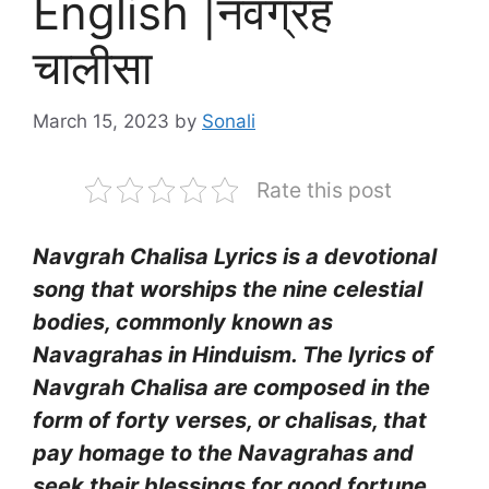
English |नवग्रह
चालीसा
March 15, 2023
by
Sonali
Rate this post
Navgrah Chalisa Lyrics is a devotional
song that worships the nine celestial
bodies, commonly known as
Navagrahas in Hinduism. The lyrics of
Navgrah Chalisa are composed in the
form of forty verses, or chalisas, that
pay homage to the Navagrahas and
seek their blessings for good fortune,