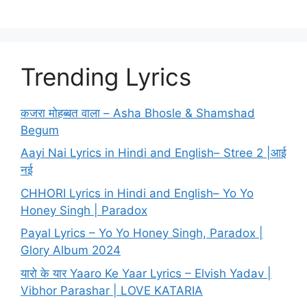
Trending Lyrics
कजरा मोहब्बत वाला – Asha Bhosle & Shamshad
Begum
Aayi Nai Lyrics in Hindi and English– Stree 2 |आई
नई
CHHORI Lyrics in Hindi and English– Yo Yo
Honey Singh | Paradox
Payal Lyrics – Yo Yo Honey Singh, Paradox |
Glory Album 2024
यारो के यार Yaaro Ke Yaar Lyrics – Elvish Yadav |
Vibhor Parashar | LOVE KATARIA