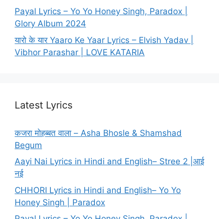
Payal Lyrics – Yo Yo Honey Singh, Paradox |
Glory Album 2024
यारो के यार Yaaro Ke Yaar Lyrics – Elvish Yadav |
Vibhor Parashar | LOVE KATARIA
Latest Lyrics
कजरा मोहब्बत वाला – Asha Bhosle & Shamshad
Begum
Aayi Nai Lyrics in Hindi and English– Stree 2 |आई
नई
CHHORI Lyrics in Hindi and English– Yo Yo
Honey Singh | Paradox
Payal Lyrics – Yo Yo Honey Singh, Paradox |