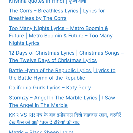
Krishna quotes in Hindi | कृष्ण वाणी
The Corrs – Breathless Lyrics | Lyrics for
Breathless by The Corrs
Too Many Nights Lyrics – Metro Boomin &
Future | Metro Boomin & Future – Too Many
Nights Lyrics
12 Days of Christmas Lyrics | Christmas Songs –
The Twelve Days of Christmas Lyrics
Battle Hymn of the Republic Lyrics | Lyrics to
the Battle Hymn of the Republic
California Gurls Lyrics – Katy Perry
Stormzy – Angel In The Marble Lyrics | I Saw
The Angel In The Marble
KKR VS RR मैच के बाद इमोशनल दिखे शाहरुख खान, तस्वीरें
देख फैंस को आई ‘चक दे इंडिया’ की याद
Metric – Black Sheep Lyrics