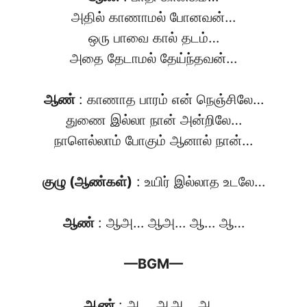
அதில் காணாமல் போனவன்…
ஒரு பாவை கால் தடம்…
அதை தேடாமல் தேய்ந்தவன்…
ஆண்
: காணாத பாரம் என் நெஞ்சிலே…
துணை இல்லா நான் அன்றிலே…
நாளெல்லாம் போகும் ஆனால் நான்…
குழு (ஆண்கள்)
: உயிர் இல்லாத உடலே…
ஆண்
: ஆஅ… ஆஅ… ஆ… ஆ…
—BGM—
ஆண்
: ஆ… ஆஅ… ஆ…