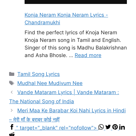
Konja Neram Konja Neram Lyrics -
Chandramukhi
Find the perfect lyrics of Knoja Neram
Knoja Neram song in Tamil and English.
Singer of this song is Madhu Balakrishnan
and Asha Bhosle. …
Read more
Categories
Tamil Song Lyrics
Tags
Mudhal Nee Mudivum Nee
Vande Mataram Lyrics | Vande Mataram :
The National Song of India
Meri Maa Ke Barabar Koi Nahi Lyrics in Hindi
– मेरी माँ के बराबर कोई नहीं
" target="_blank" rel="nofollow">