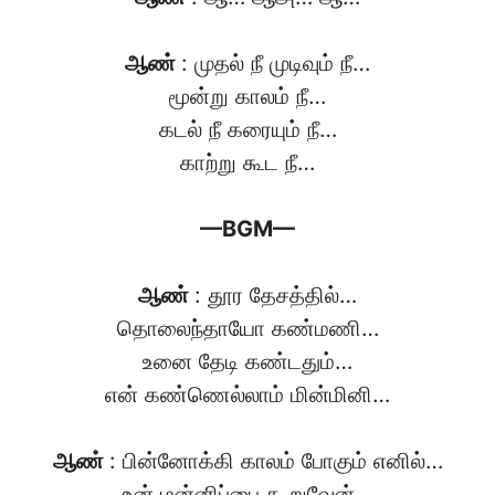
ஆண்
: முதல் நீ முடிவும் நீ…
மூன்று காலம் நீ…
கடல் நீ கரையும் நீ…
காற்று கூட நீ…
—BGM—
ஆண்
: தூர தேசத்தில்…
தொலைந்தாயோ கண்மணி…
உனை தேடி கண்டதும்…
என் கண்ணெல்லாம் மின்மினி…
ஆண்
: பின்னோக்கி காலம் போகும் எனில்…
உன் மன்னிப்பை கூறுவேன்…