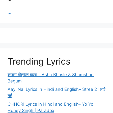
...
Trending Lyrics
कजरा मोहब्बत वाला – Asha Bhosle & Shamshad
Begum
Aayi Nai Lyrics in Hindi and English– Stree 2 |आई
नई
CHHORI Lyrics in Hindi and English– Yo Yo
Honey Singh | Paradox