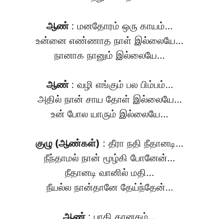
ஆண்
: மனதோரம் ஒரு காயம்…
உன்னை எண்ணாத நாள் இல்லையே…
நானாக நானும் இல்லையே…
ஆண்
: வழி எங்கும் பல பிம்பம்…
அதில் நான் சாய தோள் இல்லையே…
உன் போல யாரும் இல்லையே…
குழு (ஆண்கள்)
: தீரா நதி நீதானடி…
நீந்தாமல் நான் மூழ்கி போனேன்…
நீதானடி வானில் மதி…
நீயல்ல நான்தானே தேய்ந்தேன்…
ஆண்
: பாதி கானகம்…