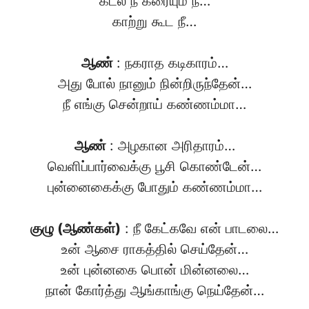
கடல் நீ கரையும் நீ…
காற்று கூட நீ…
ஆண்
: நகராத கடிகாரம்…
அது போல் நானும் நின்றிருந்தேன்…
நீ எங்கு சென்றாய் கண்ணம்மா…
ஆண்
: அழகான அரிதாரம்…
வெளிப்பார்வைக்கு பூசி கொண்டேன்…
புன்னைகைக்கு போதும் கண்ணம்மா…
குழு (ஆண்கள்)
: நீ கேட்கவே என் பாடலை…
உன் ஆசை ராகத்தில் செய்தேன்…
உன் புன்னகை பொன் மின்னலை…
நான் கோர்த்து ஆங்காங்கு நெய்தேன்…