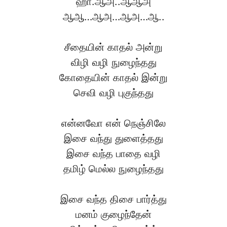
ஹா.ஆஅ..ஆஆஅ
ஆஆ…ஆஅ…ஆஅ…ஆ..
சீதையின் காதல் அன்று
விழி வழி நுழைந்தது
கோதையின் காதல் இன்று
செவி வழி புகுந்தது
என்னவோ என் நெஞ்சிலே
இசை வந்து துளைத்தது
இசை வந்த பாதை வழி
தமிழ் மெல்ல நுழைந்தது
இசை வந்த திசை பார்த்து
மனம் குழைந்தேன்