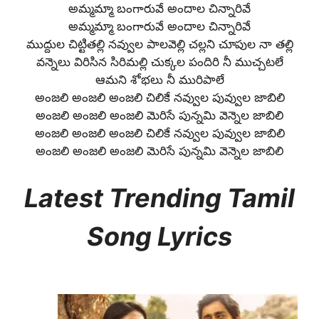
అమ్మమ్మా బంగారువే అందాల చిన్నారివే
అమ్మమ్మా బంగారువే అందాల చిన్నారివే
ముద్దుల చిట్టితల్లి నవ్వుల పాలవెల్లి చల్లని చూపుల నా తల్లి
వన్నెలు విరిసిన సిరిమల్లి చుక్కల పందిరి నీ ముచ్చటలే
ఆమని శోభలు నీ మురిపాలే
అంజలి అంజలి అంజలి చిలికే నవ్వుల పువ్వుల జాబిలి
అంజలి అంజలి అంజలి మెరిసే పున్నమి వెన్నెల జాబిలి
అంజలి అంజలి అంజలి చిలికే నవ్వుల పువ్వుల జాబిలి
అంజలి అంజలి అంజలి మెరిసే పున్నమి వెన్నెల జాబిలి
Latest Trending Tamil
Song Lyrics