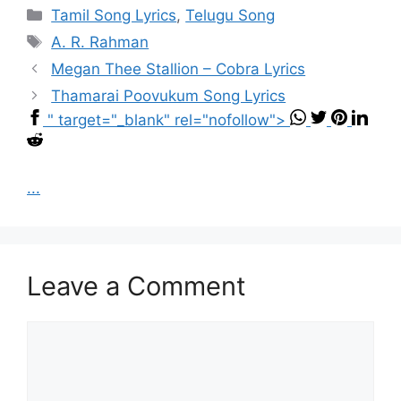
Categories
Tamil Song Lyrics
,
Telugu Song
Tags
A. R. Rahman
Megan Thee Stallion – Cobra Lyrics
Thamarai Poovukum Song Lyrics
" target="_blank" rel="nofollow">
...
Leave a Comment
Comment