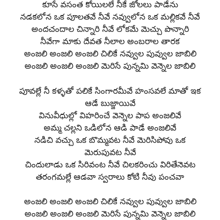
కూసే వసంత కోయిలలే నీకే జోలలు పాడేను
నడకలోన ఒక పూలతవే నీవే నవ్వులోన ఒక మల్లికవే నీవే
అందచందాల చిన్నారి నీవే లోకమే మెచ్చు పొన్నారి
నీవేగా మాకు దేవత నీలాల అంబరాల తారక
అంజలి అంజలి అంజలి చిలికే నవ్వుల పువ్వుల జాబిలి
అంజలి అంజలి అంజలి మెరిసే పున్నమి వెన్నెల జాబిలి
పూవల్లే నీ కళ్ళతో పలికే సింగారమీవే హంసవలే మాతో ఇక
ఆడే బుజ్జాయివే
వినువీధుల్లో విహరించే వెన్నెల పాప అంజలివే
అమ్మ చల్లని ఒడిలోన ఆడి పాడే అంజలివే
నడిచి వచ్చు ఒక బొమ్మవట నీవే మెరిసిపోవు ఒక
మెరుపువట నీవే
చిందులాడు ఒక సిరివంట నీవే చిలకరించు విరితేనెవట
తరంగమల్లే ఆడవా స్వరాలు కోటి నీవు పంచవా
అంజలి అంజలి అంజలి చిలికే నవ్వుల పువ్వుల జాబిలి
అంజలి అంజలి అంజలి మెరిసే పున్నమి వెన్నెల జాబిలి