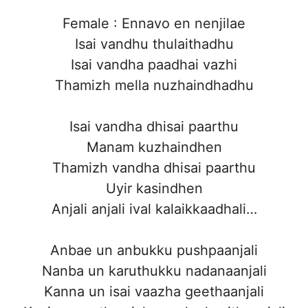
Female : Ennavo en nenjilae
Isai vandhu thulaithadhu
Isai vandha paadhai vazhi
Thamizh mella nuzhaindhadhu
Isai vandha dhisai paarthu
Manam kuzhaindhen
Thamizh vandha dhisai paarthu
Uyir kasindhen
Anjali anjali ival kalaikkaadhali…
Anbae un anbukku pushpaanjali
Nanba un karuthukku nadanaanjali
Kanna un isai vaazha geethaanjali