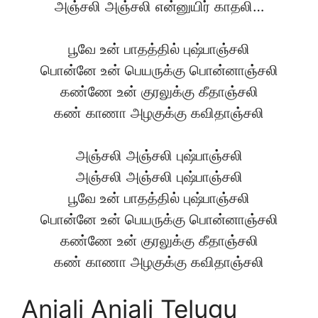
அஞ்சலி அஞ்சலி என்னுயிர் காதலி…
பூவே உன் பாதத்தில் புஷ்பாஞ்சலி
பொன்னே உன் பெயருக்கு பொன்னாஞ்சலி
கண்ணே உன் குரலுக்கு கீதாஞ்சலி
கண் காணா அழகுக்கு கவிதாஞ்சலி
அஞ்சலி அஞ்சலி புஷ்பாஞ்சலி
அஞ்சலி அஞ்சலி புஷ்பாஞ்சலி
பூவே உன் பாதத்தில் புஷ்பாஞ்சலி
பொன்னே உன் பெயருக்கு பொன்னாஞ்சலி
கண்ணே உன் குரலுக்கு கீதாஞ்சலி
கண் காணா அழகுக்கு கவிதாஞ்சலி
Anjali Anjali Telugu