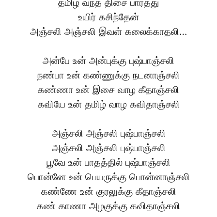
தமிழ் வந்த திசை பார்த்து
உயிர் கசிந்தேன்
அஞ்சலி அஞ்சலி இவள் கலைக்காதலி…
அன்பே உன் அன்புக்கு புஷ்பாஞ்சலி
நண்பா உன் கண்ணுக்கு நடனாஞ்சலி
கண்ணா உன் இசை வாழ கீதாஞ்சலி
கவியே உன் தமிழ் வாழ கவிதாஞ்சலி
அஞ்சலி அஞ்சலி புஷ்பாஞ்சலி
அஞ்சலி அஞ்சலி புஷ்பாஞ்சலி
பூவே உன் பாதத்தில் புஷ்பாஞ்சலி
பொன்னே உன் பெயருக்கு பொன்னாஞ்சலி
கண்ணே உன் குரலுக்கு கீதாஞ்சலி
கண் காணா அழகுக்கு கவிதாஞ்சலி