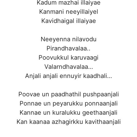
Kadum mazhai illaiyae
Kanmani neeyillaiyel
Kavidhaigal illaiyae
Neeyenna nilavodu
Pirandhavalaa..
Poovukkul karuvaagi
Valarndhavalaa…
Anjali anjali ennuyir kaadhali…
Poovae un paadhathil pushpaanjali
Ponnae un peyarukku ponnaanjali
Kannae un kuralukku geethaanjali
Kan kaanaa azhagirkku kavithaanjali