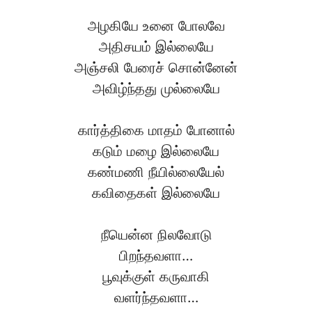
அழகியே உனை போலவே
அதிசயம் இல்லையே
அஞ்சலி பேரைச் சொன்னேன்
அவிழ்ந்தது முல்லையே
கார்த்திகை மாதம் போனால்
கடும் மழை இல்லையே
கண்மணி நீயில்லையேல்
கவிதைகள் இல்லையே
நீயென்ன நிலவோடு
பிறந்தவளா…
பூவுக்குள் கருவாகி
வளர்ந்தவளா…