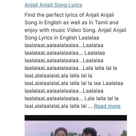
Anjali Anjali Song Lyrics
Find the perfect lyrics of Anjali Anjali
Song in English as well as in Tamil and
enjoy with music Video Song. Anjali Anjali
Song Lyrics in English Laalalaa
laalalaaLaalaalalaalaa…Laalalaa
laalalaaLaalaalalaalaa… Laalalaa
laalalaaLaalaalalaalaa…Laalalaa
laalalaaLaalaalalaalaa…Lala lalla lal la
laaLalalaalalaLala lalla lal la
laaLalalaalalaLala lalla lal la laa Laalalaa
laalalaaLaalaalalaalaa…Laalalaa
laalalaaLaalaalalaalaa… Lala lalla lal la
laaLalalaalalaLala lalla lal …
Read more