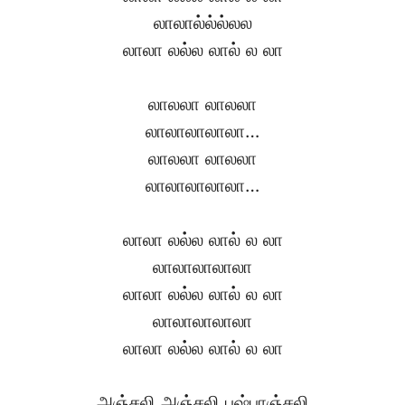
லாலால்ல்ல்லல
லாலா லல்ல லால் ல லா
லாலலா லாலலா
லாலாலாலாலா…
லாலலா லாலலா
லாலாலாலாலா…
லாலா லல்ல லால் ல லா
லாலாலாலாலா
லாலா லல்ல லால் ல லா
லாலாலாலாலா
லாலா லல்ல லால் ல லா
அஞ்சலி அஞ்சலி புஷ்பாஞ்சலி