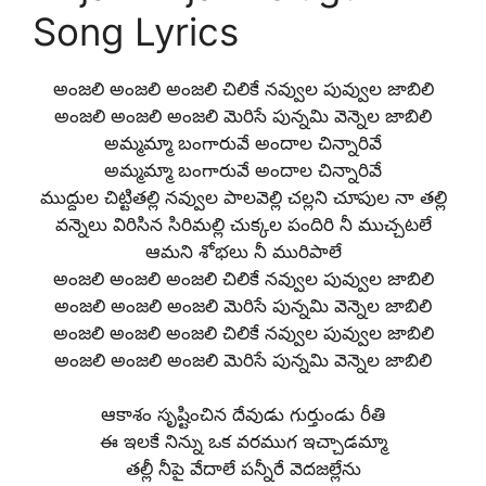
Song Lyrics
అంజలి అంజలి అంజలి చిలికే నవ్వుల పువ్వుల జాబిలి
అంజలి అంజలి అంజలి మెరిసే పున్నమి వెన్నెల జాబిలి
అమ్మమ్మా బంగారువే అందాల చిన్నారివే
అమ్మమ్మా బంగారువే అందాల చిన్నారివే
ముద్దుల చిట్టితల్లి నవ్వుల పాలవెల్లి చల్లని చూపుల నా తల్లి
వన్నెలు విరిసిన సిరిమల్లి చుక్కల పందిరి నీ ముచ్చటలే
ఆమని శోభలు నీ మురిపాలే
అంజలి అంజలి అంజలి చిలికే నవ్వుల పువ్వుల జాబిలి
అంజలి అంజలి అంజలి మెరిసే పున్నమి వెన్నెల జాబిలి
అంజలి అంజలి అంజలి చిలికే నవ్వుల పువ్వుల జాబిలి
అంజలి అంజలి అంజలి మెరిసే పున్నమి వెన్నెల జాబిలి
ఆకాశం సృష్టించిన దేవుడు గుర్తుండు రీతి
ఈ ఇలకే నిన్ను ఒక వరముగ ఇచ్చాడమ్మా
తల్లీ నీపై వేదాలే పన్నీరే వెదజల్లేను