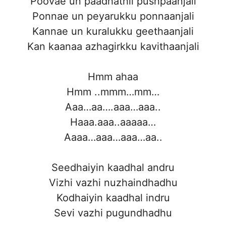
Poovae un paadhathil pushpaanjali
Ponnae un peyarukku ponnaanjali
Kannae un kuralukku geethaanjali
Kan kaanaa azhagirkku kavithaanjali
Hmm ahaa
Hmm ..mmm…mm…
Aaa…aa….aaa…aaa..
Haaa.aaa..aaaaa…
Aaaa…aaa…aaa…aa..
Seedhaiyin kaadhal andru
Vizhi vazhi nuzhaindhadhu
Kodhaiyin kaadhal indru
Sevi vazhi pugundhadhu