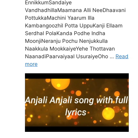
EnnikkumSandaiye
VandhadhillaMaamana Alli NeeDhaavani
PottukkaMachini Yaarum Illa
Kambangoozhil Potta UppuKanji Ellaam
Serdhal PolaKanda Podhe Indha
MoonjiNeranju Pochu Nenjukkulla
Naakkula MookkaiyeYehe Thottavan
NaanadiPaarvaiyaal UsuraiyeOho …
Read
more