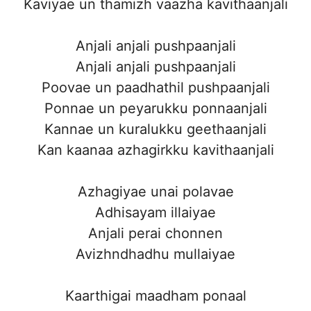
Kaviyae un thamizh vaazha kavithaanjali
Anjali anjali pushpaanjali
Anjali anjali pushpaanjali
Poovae un paadhathil pushpaanjali
Ponnae un peyarukku ponnaanjali
Kannae un kuralukku geethaanjali
Kan kaanaa azhagirkku kavithaanjali
Azhagiyae unai polavae
Adhisayam illaiyae
Anjali perai chonnen
Avizhndhadhu mullaiyae
Kaarthigai maadham ponaal