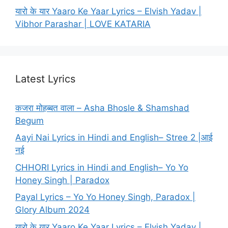
यारो के यार Yaaro Ke Yaar Lyrics – Elvish Yadav |
Vibhor Parashar | LOVE KATARIA
Latest Lyrics
कजरा मोहब्बत वाला – Asha Bhosle & Shamshad
Begum
Aayi Nai Lyrics in Hindi and English– Stree 2 |आई
नई
CHHORI Lyrics in Hindi and English– Yo Yo
Honey Singh | Paradox
Payal Lyrics – Yo Yo Honey Singh, Paradox |
Glory Album 2024
यारो के यार Yaaro Ke Yaar Lyrics – Elvish Yadav |