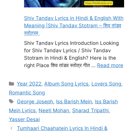
Shiv Tandav Lyrics in Hindi & English With
Meaning |Shiv Tandav Stotram – शिव तांडव
स्तोत्रम्
Shiv Tandav Lyrics Introduction Looking
for Shiv Tandav Lyrics / Shiv Tandav
Stotram in Hindi & English? Here is the
right Place शिव तांडव स्तोत्र गीत …
Read more
Categories
Year 2022
,
Album Song Lyrics
,
Lovers Song
,
Romantic Song
Tags
George Joseph
,
Iss Barish Mein
,
Iss Barish
Mein Lyrics
,
Neeti Mohan
,
Sharad Tripathi
,
Yasser Desai
Tumhaari Chaahatein Lyrics In Hindi &