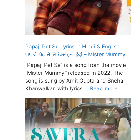
Papaji Pet Se Lyrics In Hindi & English |
पापाजी पेट से लिरिक्स इन हिंदी – Mister Mummy
“Papaji Pet Se” is a song from the movie
“Mister Mummy” released in 2022. The
song is sung by Amit Gupta and Sneha
Khanwalkar, with lyrics …
Read more