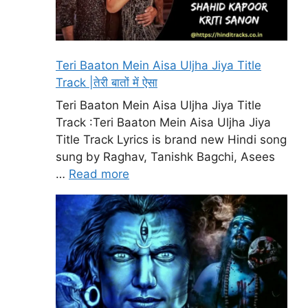
Teri Baaton Mein Aisa Uljha Jiya Title
Track |तेरी बातों में ऐसा
Teri Baaton Mein Aisa Uljha Jiya Title
Track :Teri Baaton Mein Aisa Uljha Jiya
Title Track Lyrics is brand new Hindi song
sung by Raghav, Tanishk Bagchi, Asees
…
Read more