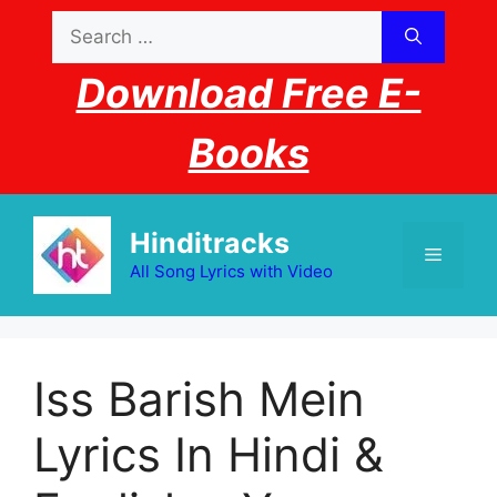
Skip
Search
to
for:
content
Download Free E-
Books
Hinditracks
Menu
All Song Lyrics with Video
Iss Barish Mein
Lyrics In Hindi &