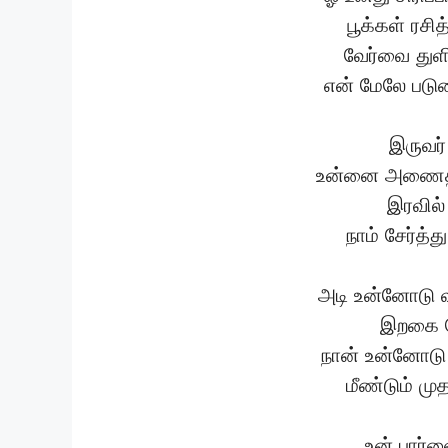
பூக்கள் ரசி
வேர்வை துளி
என் மேலே படு
இருவர்
உன்னை அணைத்
இரவில்
நாம் சேர்த்
அடி உன்னோடு வ
இறகை ப
நான் உன்னோடு
மீண்டும் மு
உன் பார