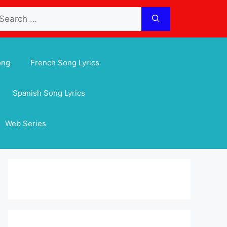
arch
:
ong
French Song Lyrics
Spanish Song Lyrics
Web Series