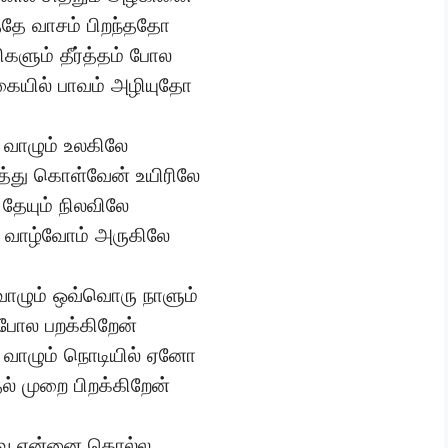
த்தே வாசம் பிறந்ததோ
களும் தீர்த்தம் போல
கையில் பாவம் அழியுதோ
 வாழும் உலகிலே
து கொள்வேன் உயிரிலே
 தேயும் நிலவிலே
து வாழ்வோம் அருகிலே
ாழும் ஒவ்வொரு நாளும்
ோல பறக்கிறேன்
 வாழும் நொடியில் ஏனோ
தல் முறை பிறக்கிறேன்
்வை என்னை கொல்ல