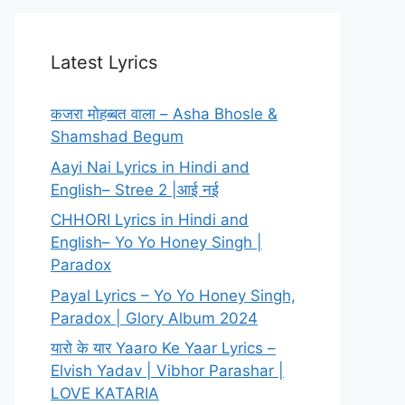
Latest Lyrics
कजरा मोहब्बत वाला – Asha Bhosle &
Shamshad Begum
Aayi Nai Lyrics in Hindi and
English– Stree 2 |आई नई
CHHORI Lyrics in Hindi and
English– Yo Yo Honey Singh |
Paradox
Payal Lyrics – Yo Yo Honey Singh,
Paradox | Glory Album 2024
यारो के यार Yaaro Ke Yaar Lyrics –
Elvish Yadav | Vibhor Parashar |
LOVE KATARIA