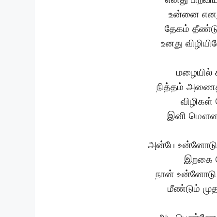
உன்னை எனத
தேகம் தீண்ட
உனது விழிய
மழையில் 
நித்தம் அணைத
விழிகள்
இனி மௌனம்
அன்பே உன்னோடு 
இறகை ப
நான் உன்னோடு
மீண்டும் மு