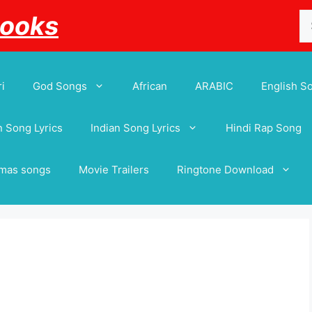
Se
Books
for
i
God Songs
African
ARABIC
English S
 Song Lyrics
Indian Song Lyrics
Hindi Rap Song
tmas songs
Movie Trailers
Ringtone Download