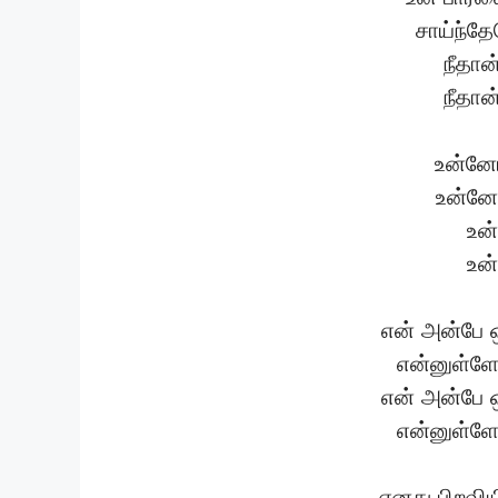
சாய்ந்த
நீதான
நீதான
உன்னோ
உன்னோ
உன
உன
என் அன்பே ஒ
என்னுள்ளே
என் அன்பே ஒ
என்னுள்ளே
எனது பிறவிய