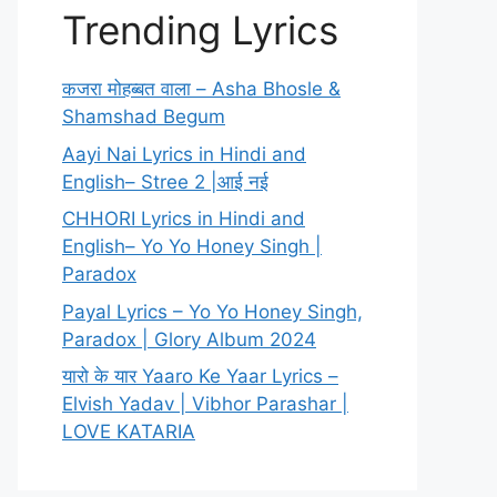
Trending Lyrics
कजरा मोहब्बत वाला – Asha Bhosle &
Shamshad Begum
Aayi Nai Lyrics in Hindi and
English– Stree 2 |आई नई
CHHORI Lyrics in Hindi and
English– Yo Yo Honey Singh |
Paradox
Payal Lyrics – Yo Yo Honey Singh,
Paradox | Glory Album 2024
यारो के यार Yaaro Ke Yaar Lyrics –
Elvish Yadav | Vibhor Parashar |
LOVE KATARIA