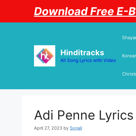
Skip
Download Free E-
to
content
Shayar
Hinditracks
Korean
All Song Lyrics with Video
Chris
Adi Penne Lyrics
April 27, 2023
by
Sonali