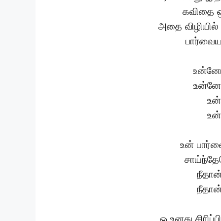
கவிதை ஒ
அதை விழியில் 
பார்வைய
உன்னோ
உன்னோ
உன
உன
உன் பார
சாய்ந்த
நீதான
நீதான
ஓ உனது சிரிப்