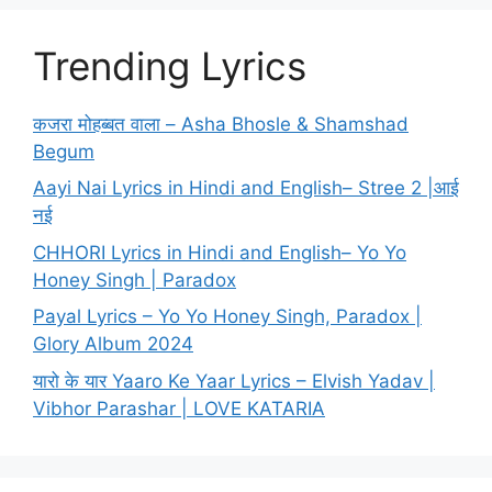
Trending Lyrics
कजरा मोहब्बत वाला – Asha Bhosle & Shamshad
Begum
Aayi Nai Lyrics in Hindi and English– Stree 2 |आई
नई
CHHORI Lyrics in Hindi and English– Yo Yo
Honey Singh | Paradox
Payal Lyrics – Yo Yo Honey Singh, Paradox |
Glory Album 2024
यारो के यार Yaaro Ke Yaar Lyrics – Elvish Yadav |
Vibhor Parashar | LOVE KATARIA