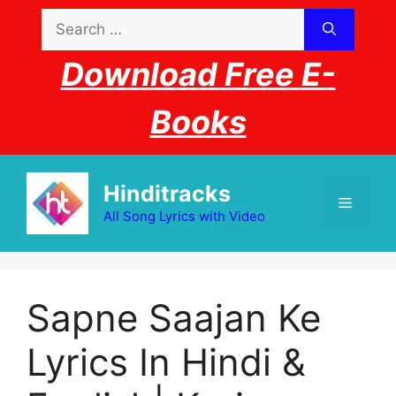
Skip
Search
to
for:
content
Download Free E-
Books
Hinditracks
Menu
All Song Lyrics with Video
Sapne Saajan Ke
Lyrics In Hindi &