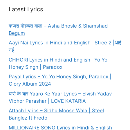
Latest Lyrics
कजरा मोहब्बत वाला – Asha Bhosle & Shamshad
Begum
Aayi Nai Lyrics in Hindi and English– Stree 2 |आई
नई
CHHORI Lyrics in Hindi and English– Yo Yo
Honey Singh | Paradox
Payal Lyrics – Yo Yo Honey Singh, Paradox |
Glory Album 2024
यारो के यार Yaaro Ke Yaar Lyrics – Elvish Yadav |
Vibhor Parashar | LOVE KATARIA
Attach Lyrics – Sidhu Moose Wala | Steel
Banglez ft Fredo
MILLIONAIRE SONG Lyrics in Hindi & English