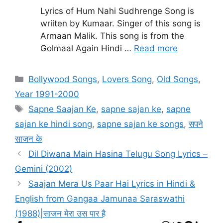
Lyrics of Hum Nahi Sudhrenge Song is
wriiten by Kumaar. Singer of this song is
Armaan Malik. This song is from the
Golmaal Again Hindi …
Read more
Categories
Bollywood Songs
,
Lovers Song
,
Old Songs
,
Year 1991-2000
Tags
Sapne Saajan Ke
,
sapne sajan ke
,
sapne
sajan ke hindi song
,
sapne sajan ke songs
,
सपने
साजन के
Dil Diwana Main Hasina Telugu Song Lyrics –
Gemini (2002)
Saajan Mera Us Paar Hai Lyrics in Hindi &
English from Gangaa Jamunaa Saraswathi
(1988)|साजन मेरा उस पार है