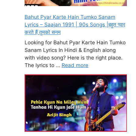
Bahut Pyar Karte Hain Tumko Sanam
Lyrics – Saajan 1991 | 90s Songs |बहुत प्यार
करते हैं तुमको सनम
Looking for Bahut Pyar Karte Hain Tumko
Sanam Lyrics In Hindi & English along
with video song? Here is the right place.
The lyrics to …
Read more