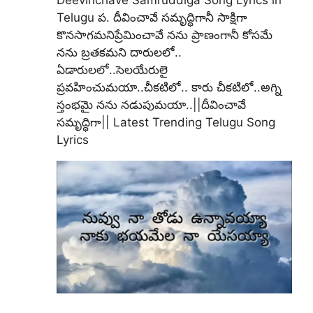
Deevinchave Samruddiga Song Lyrics in
Telugu ప. దీవించావే సమృద్ధిగానీ సాక్షిగా
కొనసాగమనిప్రేమించావే నను ప్రాణంగానీ కోసమే
నను బ్రతకమని దారులలో..
ఏడారులలో..సెలయేరులై
ప్రవహించుమయా..చీకటిలో.. కారు చీకటిలో..అగ్ని
స్తంభమై నను నడుపుమయా..||దీవించావే
సమృద్ధిగా|| Latest Trending Telugu Song
Lyrics