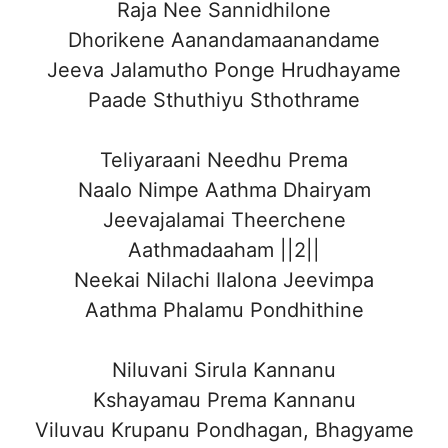
Raja Nee Sannidhilone
Dhorikene Aanandamaanandame
Jeeva Jalamutho Ponge Hrudhayame
Paade Sthuthiyu Sthothrame
Teliyaraani Needhu Prema
Naalo Nimpe Aathma Dhairyam
Jeevajalamai Theerchene
Aathmadaaham ||2||
Neekai Nilachi Ilalona Jeevimpa
Aathma Phalamu Pondhithine
Niluvani Sirula Kannanu
Kshayamau Prema Kannanu
Viluvau Krupanu Pondhagan, Bhagyame