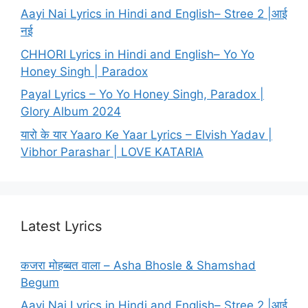
Aayi Nai Lyrics in Hindi and English– Stree 2 |आई
नई
CHHORI Lyrics in Hindi and English– Yo Yo
Honey Singh | Paradox
Payal Lyrics – Yo Yo Honey Singh, Paradox |
Glory Album 2024
यारो के यार Yaaro Ke Yaar Lyrics – Elvish Yadav |
Vibhor Parashar | LOVE KATARIA
Latest Lyrics
कजरा मोहब्बत वाला – Asha Bhosle & Shamshad
Begum
Aayi Nai Lyrics in Hindi and English– Stree 2 |आई