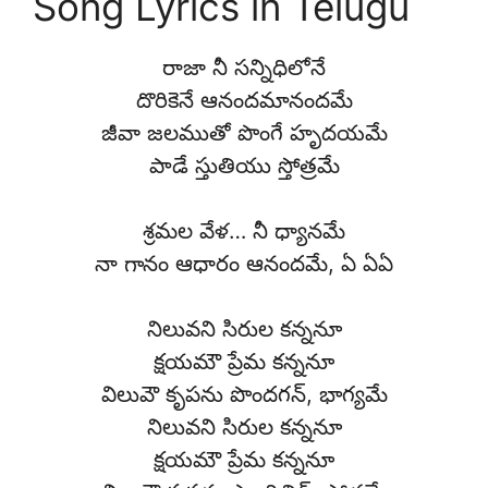
Song Lyrics in Telugu
రాజా నీ సన్నిధిలోనే
దొరికెనే ఆనందమానందమే
జీవా జలముతో పొంగే హృదయమే
పాడే స్తుతియు స్తోత్రమే
శ్రమల వేళ… నీ ధ్యానమే
నా గానం ఆధారం ఆనందమే, ఏ ఏఏ
నిలువని సిరుల కన్ననూ
క్షయమౌ ప్రేమ కన్ననూ
విలువౌ కృపను పొందగన్, భాగ్యమే
నిలువని సిరుల కన్ననూ
క్షయమౌ ప్రేమ కన్ననూ