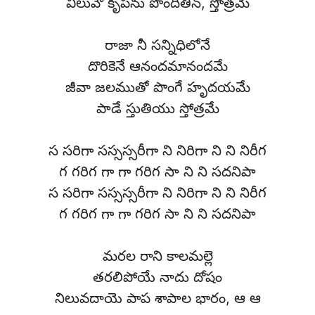
విలువౌ కృపను పొందితిన్, స్తోత్రమే
రాజా నీ సన్నిధిలోనే
దొరికెనే ఆనందమానందమే
జీవా జలముతో పొంగే హృదయమే
పాడే స్తుతియు స్తోత్రమే
స సరిగా సస్సస్సరీగా ని నిరిగా ని ని నిరీగ
గ గరిగ గా గా గరిగ సా ని ని సదనిపా
స సరిగా సస్సస్సరీగా ని నిరిగా ని ని నిరీగ
గ గరిగ గా గా గరిగ సా ని ని సదనిపా
మరల రాని కాలమల్లె
తరలిపోయే నాదు దోషం
నిలువదాయె పాప శాపాల భారం, ఆ ఆ