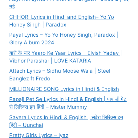
नई
CHHORI Lyrics in Hindi and English– Yo Yo
Honey Singh | Paradox
Payal Lyrics – Yo Yo Honey Singh, Paradox |
Glory Album 2024
यारो के यार Yaaro Ke Yaar Lyrics – Elvish Yadav |
Vibhor Parashar | LOVE KATARIA
Attach Lyrics – Sidhu Moose Wala | Steel
Banglez ft Fredo
MILLIONAIRE SONG Lyrics in Hindi & English
Papaji Pet Se Lyrics In Hindi & English | पापाजी पेट
से लिरिक्स इन हिंदी – Mister Mummy
Savera Lyrics In Hindi & English | सवेरा लिरिक्स इन
हिंदी – Uunchai
Pretty Girls Lyrics – Iyaz