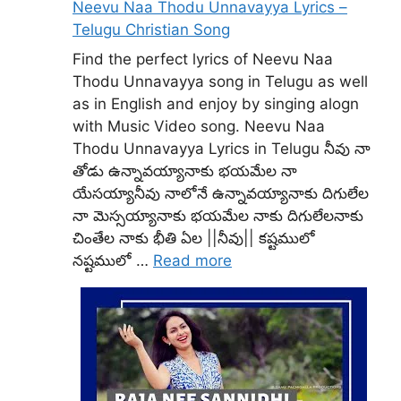
Neevu Naa Thodu Unnavayya Lyrics –
Telugu Christian Song
Find the perfect lyrics of Neevu Naa
Thodu Unnavayya song in Telugu as well
as in English and enjoy by singing alogn
with Music Video song. Neevu Naa
Thodu Unnavayya Lyrics in Telugu నీవు నా
తోడు ఉన్నావయ్యానాకు భయమేల నా
యేసయ్యానీవు నాలోనే ఉన్నావయ్యానాకు దిగులేల
నా మెస్సయ్యానాకు భయమేల నాకు దిగులేలనాకు
చింతేల నాకు భీతి ఏల ||నీవు|| కష్టములో
నష్టములో …
Read more