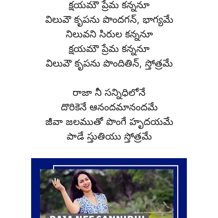
క్షయమౌ ప్రేమ కన్ననూ
విలువౌ కృపను పొందగన్, భాగ్యమే
నిలువని సిరుల కన్ననూ
క్షయమౌ ప్రేమ కన్ననూ
విలువౌ కృపను పొందితిన్, స్తోత్రమే
రాజా నీ సన్నిధిలోనే
దొరికెనే ఆనందమానందమే
జీవా జలముతో పొంగే హృదయమే
పాడే స్తుతియు స్తోత్రమే