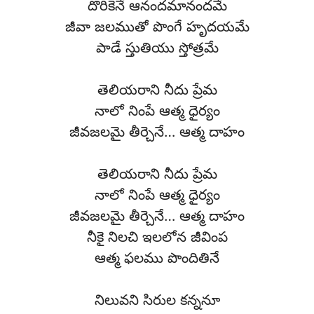
దొరికెనే ఆనందమానందమే
జీవా జలముతో పొంగే హృదయమే
పాడే స్తుతియు స్తోత్రమే
తెలియరాని నీదు ప్రేమ
నాలో నింపే ఆత్మ ధైర్యం
జీవజలమై తీర్చెనే… ఆత్మ దాహం
తెలియరాని నీదు ప్రేమ
నాలో నింపే ఆత్మ ధైర్యం
జీవజలమై తీర్చెనే… ఆత్మ దాహం
నీకై నిలచి ఇలలోన జీవింప
ఆత్మ ఫలము పొందితినే
నిలువని సిరుల కన్ననూ