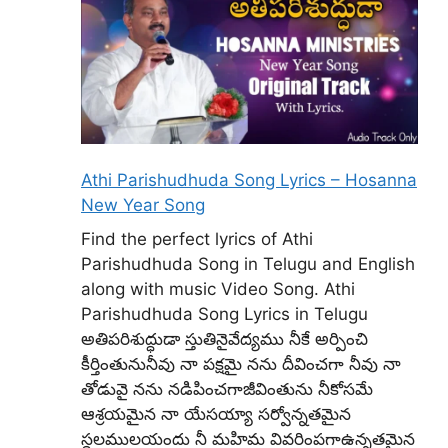
Athi Parishudhuda Song Lyrics – Hosanna
New Year Song
Find the perfect lyrics of Athi
Parishudhuda Song in Telugu and English
along with music Video Song. Athi
Parishudhuda Song Lyrics in Telugu
అతిపరిశుద్ధుడా స్తుతినైవేద్యము నీకే అర్పించి
కీర్తింతునునీవు నా పక్షమై నను దీవించగా నీవు నా
తోడువై నను నడిపించగాజీవింతును నీకోసమే
ఆశ్రయమైన నా యేసయ్యా సర్వోన్నతమైన
స్థలములయందు నీ మహిమ వివరింపగాఉన్నతమైన