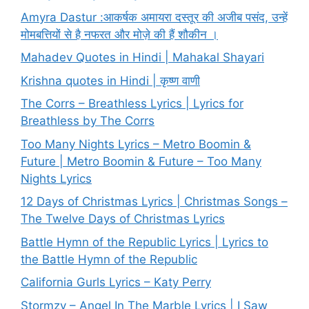
Amyra Dastur :आकर्षक अमायरा दस्तूर की अजीब पसंद, उन्हें
मोमबत्तियों से है नफरत और मोज़े की हैं शौकीन ।
Mahadev Quotes in Hindi | Mahakal Shayari
Krishna quotes in Hindi | कृष्ण वाणी
The Corrs – Breathless Lyrics | Lyrics for
Breathless by The Corrs
Too Many Nights Lyrics – Metro Boomin &
Future | Metro Boomin & Future – Too Many
Nights Lyrics
12 Days of Christmas Lyrics | Christmas Songs –
The Twelve Days of Christmas Lyrics
Battle Hymn of the Republic Lyrics | Lyrics to
the Battle Hymn of the Republic
California Gurls Lyrics – Katy Perry
Stormzy – Angel In The Marble Lyrics | I Saw