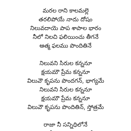
మరల రాని కాలమల్లె
తరలిపోయే నాదు దోషం
నిలువదాయె పాప శాపాల భారం
నీలో నిలచి ఫలియించు తీగనే
ఆత్మ ఫలము పొందితినే
నిలువని సిరుల కన్ననూ
క్షయమౌ ప్రేమ కన్ననూ
విలువౌ కృపను పొందగన్, భాగ్యమే
నిలువని సిరుల కన్ననూ
క్షయమౌ ప్రేమ కన్ననూ
విలువౌ కృపను పొందితిన్, స్తోత్రమే
రాజా నీ సన్నిధిలోనే