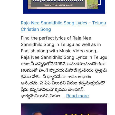
Raja Nee Sannidhilo Song Lyrics – Telugu
Christian Song
Find the perfect lyrics of Raja Nee
Sannidhilo Song in Telugu as well as in
English along with Music Video song.
Raja Nee Sannidhilo Song Lyrics in Telugu
రాజా నీ సన్నిధిలోనేదొరికెనే ఆనందమానందమేజీవా
జలముతో పొంగే హృదయమేపాడే స్తుతియు స్తోత్రమే
శ్రమల వేళ… నీ ధ్యానమేనా గానం ఆధారం
ఆనందమే, ఏ ఏఏ నిలువని సిరుల కన్ననూక్షయమౌ
ప్రేమ కన్ననూవిలువౌ కృపను పొందగన్,
భాగ్యమేనిలువని సిరుల …
Read more