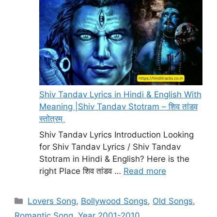
Shiv Tandav Lyrics in Hindi & English With
Meaning |Shiv Tandav Stotram – शिव तांडव
स्तोत्रम्
Shiv Tandav Lyrics Introduction Looking
for Shiv Tandav Lyrics / Shiv Tandav
Stotram in Hindi & English? Here is the
right Place शिव तांडव …
Read more
Categories
Lovers Song
,
Bollywood Songs
,
Old Songs
,
Romantic Song
,
Year 2001-2010