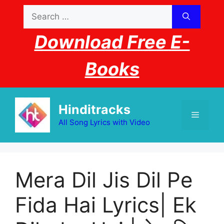
Skip
Search
to
for:
content
Download Free E-
Books
Hinditracks
Menu
All Song Lyrics with Video
Mera Dil Jis Dil Pe
Fida Hai Lyrics| Ek