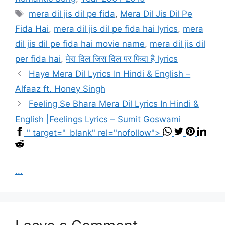
Tags
mera dil jis dil pe fida
,
Mera Dil Jis Dil Pe
Fida Hai
,
mera dil jis dil pe fida hai lyrics
,
mera
dil jis dil pe fida hai movie name
,
mera dil jis dil
per fida hai
,
मेरा दिल जिस दिल पर फिदा है lyrics
Haye Mera Dil Lyrics In Hindi & English –
Alfaaz ft. Honey Singh
Feeling Se Bhara Mera Dil Lyrics In Hindi &
English |Feelings Lyrics – Sumit Goswami
" target="_blank" rel="nofollow">
...