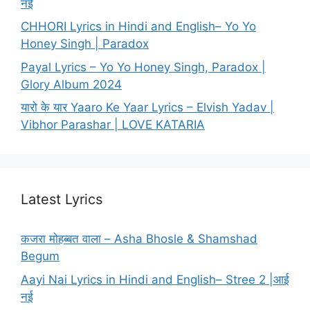
नई
CHHORI Lyrics in Hindi and English– Yo Yo
Honey Singh | Paradox
Payal Lyrics – Yo Yo Honey Singh, Paradox |
Glory Album 2024
यारो के यार Yaaro Ke Yaar Lyrics – Elvish Yadav |
Vibhor Parashar | LOVE KATARIA
Latest Lyrics
कजरा मोहब्बत वाला – Asha Bhosle & Shamshad
Begum
Aayi Nai Lyrics in Hindi and English– Stree 2 |आई
नई