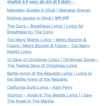
मोमबत्तियों से है नफरत और मोज़े की हैं शौकीन ।
Mahadev Quotes in Hindi | Mahakal Shayari
Krishna quotes in Hindi | कृष्ण वाणी
The Corrs – Breathless Lyrics | Lyrics for
Breathless by The Corrs
Too Many Nights Lyrics – Metro Boomin &
Future | Metro Boomin & Future – Too Many
Nights Lyrics
12 Days of Christmas Lyrics | Christmas Songs –
The Twelve Days of Christmas Lyrics
Battle Hymn of the Republic Lyrics | Lyrics to
the Battle Hymn of the Republic
California Gurls Lyrics – Katy Perry
Stormzy – Angel In The Marble Lyrics | I Saw
The Angel In The Marble