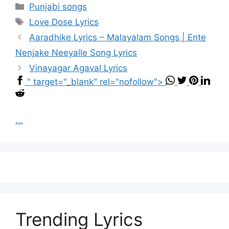
Categories
Punjabi songs
Tags
Love Dose Lyrics
Aaradhike Lyrics – Malayalam Songs | Ente
Nenjake Neeyalle Song Lyrics
Vinayagar Agaval Lyrics
" target="_blank" rel="nofollow">
...
Trending Lyrics