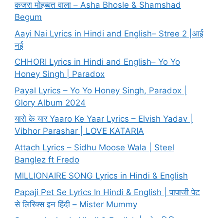
कजरा मोहब्बत वाला – Asha Bhosle & Shamshad
Begum
Aayi Nai Lyrics in Hindi and English– Stree 2 |आई
नई
CHHORI Lyrics in Hindi and English– Yo Yo
Honey Singh | Paradox
Payal Lyrics – Yo Yo Honey Singh, Paradox |
Glory Album 2024
यारो के यार Yaaro Ke Yaar Lyrics – Elvish Yadav |
Vibhor Parashar | LOVE KATARIA
Attach Lyrics – Sidhu Moose Wala | Steel
Banglez ft Fredo
MILLIONAIRE SONG Lyrics in Hindi & English
Papaji Pet Se Lyrics In Hindi & English | पापाजी पेट
से लिरिक्स इन हिंदी – Mister Mummy