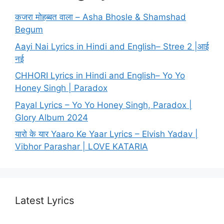
कजरा मोहब्बत वाला – Asha Bhosle & Shamshad
Begum
Aayi Nai Lyrics in Hindi and English– Stree 2 |आई
नई
CHHORI Lyrics in Hindi and English– Yo Yo
Honey Singh | Paradox
Payal Lyrics – Yo Yo Honey Singh, Paradox |
Glory Album 2024
यारो के यार Yaaro Ke Yaar Lyrics – Elvish Yadav |
Vibhor Parashar | LOVE KATARIA
Latest Lyrics