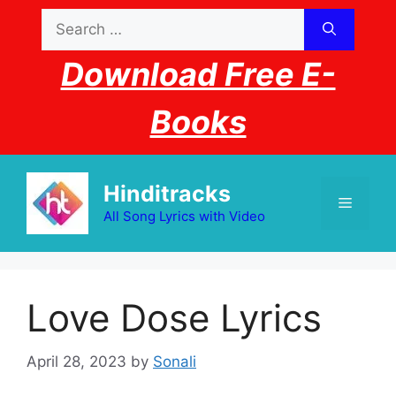
Skip
Search
to
for:
content
Download Free E-
Books
Hinditracks
Menu
All Song Lyrics with Video
Love Dose Lyrics
April 28, 2023
by
Sonali