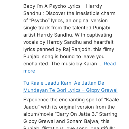
Baby I’m A Psycho Lyrics – Harrdy
Sandhu : Discover the irresistible charm
of “Psycho” lyrics, an original version
single track from the talented Punjabi
artist Harrdy Sandhu. With captivating
vocals by Harrdy Sandhu and heartfelt
lyrics penned by Raj Ranjodh, this filmy
Punjabi song is bound to leave you
enchanted. The music by Karan …
Read
more
Tu Kaale Jaadu Karni Ae Jattan De
Mundeyan Te Gori Lyrics – Gippy Grewal
Experience the enchanting spell of “Kaale
Jaadu” with its original version from the
album/movie “Carry On Jatta 3.” Starring
Gippy Grewal and Sonam Bajwa, this
Punjabi flirtatious love song, beautifully