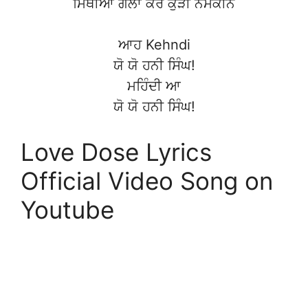
ਮਿਥੀਆਂ ਗਲਾਂ ਕਰੇ ਕੁੜੀ ਨਮਕੀਨ
ਆਹ Kehndi
ਯੋ ਯੋ ਹਨੀ ਸਿੰਘ!
ਮਹਿੰਦੀ ਆ
ਯੋ ਯੋ ਹਨੀ ਸਿੰਘ!
Love Dose Lyrics
Official Video Song on
Youtube