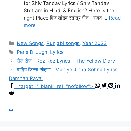
for Shiv Tandav Lyrics / Shiv Tandav
Stotram in Hindi & English? Here is the
right Place शिव तांडव स्तोत्र गीत | रावण …
Read
more
Categories
New Songs
,
Punjabi songs
,
Year 2023
Tags
Paris Di Jugni Lyrics
रोज़ रोज़ | Roz Roz Lyrics – The Yellow Diary
माहिये जिन्ना सोहणा | Mahiye Jinna Sohna Lyrics –
Darshan Raval
" target="_blank" rel="nofollow">
...