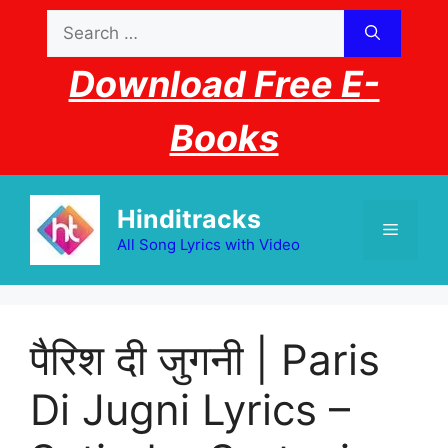
Skip
Search
to
for:
content
Download Free E-
Books
Hinditracks
Menu
All Song Lyrics with Video
पैरिश दी जुगनी | Paris
Di Jugni Lyrics –