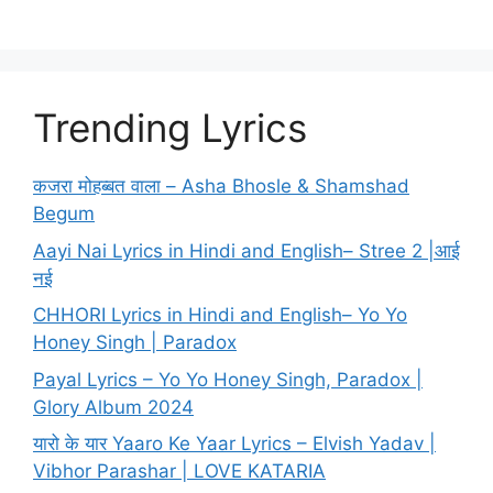
Trending Lyrics
कजरा मोहब्बत वाला – Asha Bhosle & Shamshad
Begum
Aayi Nai Lyrics in Hindi and English– Stree 2 |आई
नई
CHHORI Lyrics in Hindi and English– Yo Yo
Honey Singh | Paradox
Payal Lyrics – Yo Yo Honey Singh, Paradox |
Glory Album 2024
यारो के यार Yaaro Ke Yaar Lyrics – Elvish Yadav |
Vibhor Parashar | LOVE KATARIA