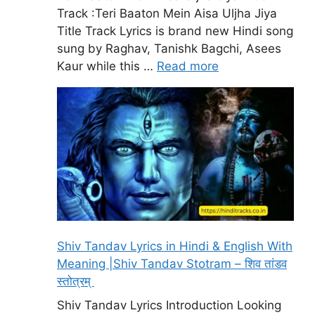
Track :Teri Baaton Mein Aisa Uljha Jiya
Title Track Lyrics is brand new Hindi song
sung by Raghav, Tanishk Bagchi, Asees
Kaur while this …
Read more
Shiv Tandav Lyrics in Hindi & English With
Meaning |Shiv Tandav Stotram – शिव तांडव
स्तोत्रम्
Shiv Tandav Lyrics Introduction Looking