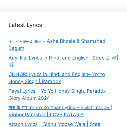
Latest Lyrics
कजरा मोहब्बत वाला – Asha Bhosle & Shamshad
Begum
Aayi Nai Lyrics in Hindi and English– Stree 2 |आई
नई
CHHORI Lyrics in Hindi and English– Yo Yo
Honey Singh | Paradox
Payal Lyrics – Yo Yo Honey Singh, Paradox |
Glory Album 2024
यारो के यार Yaaro Ke Yaar Lyrics – Elvish Yadav |
Vibhor Parashar | LOVE KATARIA
Attach Lyrics – Sidhu Moose Wala | Steel