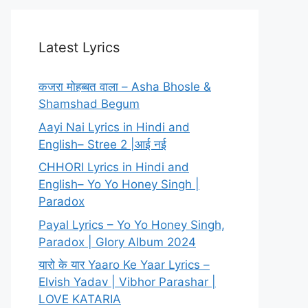
Latest Lyrics
कजरा मोहब्बत वाला – Asha Bhosle &
Shamshad Begum
Aayi Nai Lyrics in Hindi and
English– Stree 2 |आई नई
CHHORI Lyrics in Hindi and
English– Yo Yo Honey Singh |
Paradox
Payal Lyrics – Yo Yo Honey Singh,
Paradox | Glory Album 2024
यारो के यार Yaaro Ke Yaar Lyrics –
Elvish Yadav | Vibhor Parashar |
LOVE KATARIA