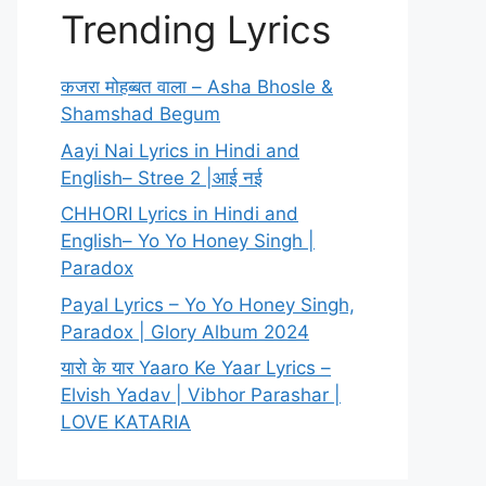
Trending Lyrics
कजरा मोहब्बत वाला – Asha Bhosle &
Shamshad Begum
Aayi Nai Lyrics in Hindi and
English– Stree 2 |आई नई
CHHORI Lyrics in Hindi and
English– Yo Yo Honey Singh |
Paradox
Payal Lyrics – Yo Yo Honey Singh,
Paradox | Glory Album 2024
यारो के यार Yaaro Ke Yaar Lyrics –
Elvish Yadav | Vibhor Parashar |
LOVE KATARIA