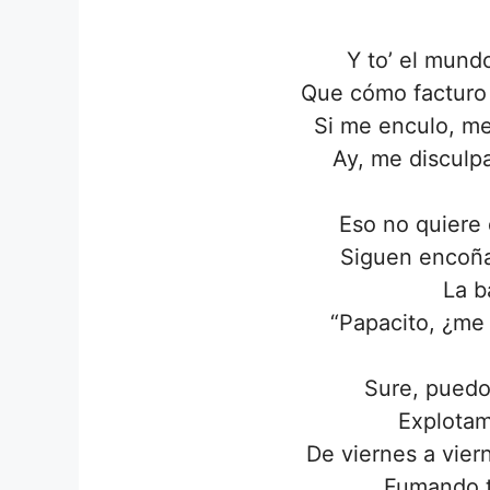
Y to’ el mund
Que cómo facturo 
Si me enculo, me
Ay, me disculpa
Eso no quiere 
Siguen encoña’
La b
“Papacito, ¿me 
Sure, puedo
Explotamo
De viernes a viern
Fumando t