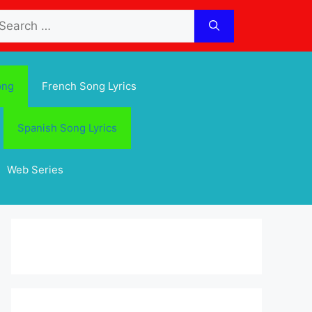
arch
:
ong
French Song Lyrics
Spanish Song Lyrics
Web Series