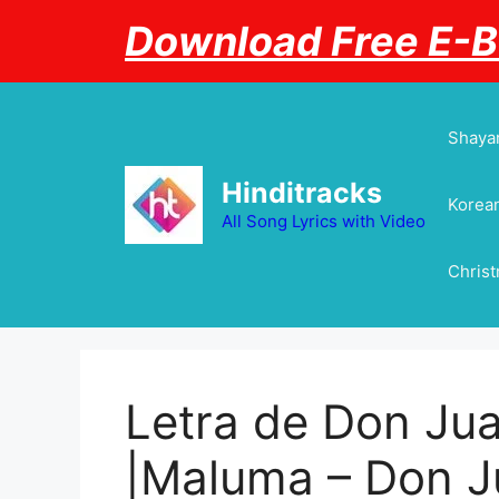
Skip
Download Free E-
to
content
Shayar
Hinditracks
Korean
All Song Lyrics with Video
Chris
Letra de Don Jua
|Maluma – Don J