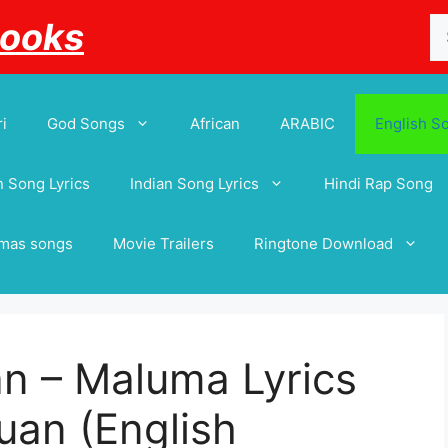
Se
Books
for
i
God Songs
African
ARABIC
English S
 Song Lyrics
Indian Song Lyrics
Hindi Rap Song
tmas songs
Movie Trailers
Ringtone Download
n – Maluma Lyrics
uan (English