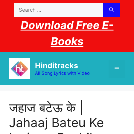
Skip
Search
to
for:
content
Download Free E-
Books
Hinditracks
Menu
All Song Lyrics with Video
जहाज बटेऊ के |
Jahaaj Bateu Ke