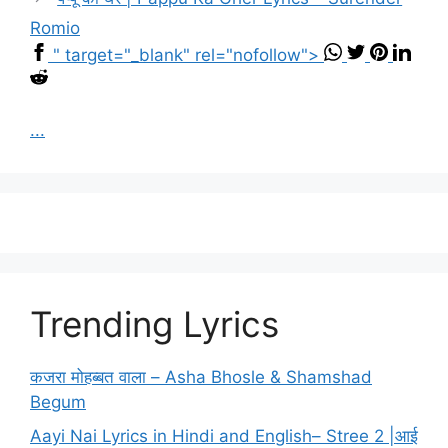
Romio
" target="_blank" rel="nofollow">
...
Trending Lyrics
कजरा मोहब्बत वाला – Asha Bhosle & Shamshad
Begum
Aayi Nai Lyrics in Hindi and English– Stree 2 |आई