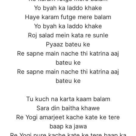
Yo byah ka laddo khake
Haye karam futge mere balam
Yo byah ka laddo khake
Roj salad mein kata re sunle
Pyaaz bateu ke
Re sapne main nache thi katrina aaj
bateu ke
Re sapne main nache thi katrina aaj
bateu ke
Tu kuch na karta kaam balam
Sara din baitha khawe
Re Yogi amarjeet kache kate ke tere
baap ka jawa
Re Yogi pure kache kate ke tere baap ka