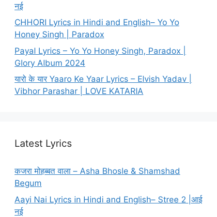
नई
CHHORI Lyrics in Hindi and English– Yo Yo
Honey Singh | Paradox
Payal Lyrics – Yo Yo Honey Singh, Paradox |
Glory Album 2024
यारो के यार Yaaro Ke Yaar Lyrics – Elvish Yadav |
Vibhor Parashar | LOVE KATARIA
Latest Lyrics
कजरा मोहब्बत वाला – Asha Bhosle & Shamshad
Begum
Aayi Nai Lyrics in Hindi and English– Stree 2 |आई
नई