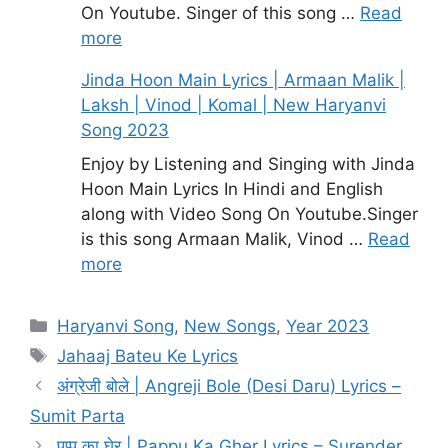
On Youtube. Singer of this song …
Read
more
Jinda Hoon Main Lyrics | Armaan Malik |
Laksh | Vinod | Komal | New Haryanvi
Song 2023
Enjoy by Listening and Singing with Jinda
Hoon Main Lyrics In Hindi and English
along with Video Song On Youtube.Singer
is this song Armaan Malik, Vinod …
Read
more
Categories
Haryanvi Song
,
New Songs
,
Year 2023
Tags
Jahaaj Bateu Ke Lyrics
अंग्रेजी बोले | Angreji Bole (Desi Daru) Lyrics –
Sumit Parta
पप्पू का घेर | Pappu Ka Gher Lyrics – Surender