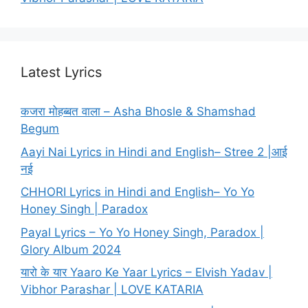
Latest Lyrics
कजरा मोहब्बत वाला – Asha Bhosle & Shamshad
Begum
Aayi Nai Lyrics in Hindi and English– Stree 2 |आई
नई
CHHORI Lyrics in Hindi and English– Yo Yo
Honey Singh | Paradox
Payal Lyrics – Yo Yo Honey Singh, Paradox |
Glory Album 2024
यारो के यार Yaaro Ke Yaar Lyrics – Elvish Yadav |
Vibhor Parashar | LOVE KATARIA