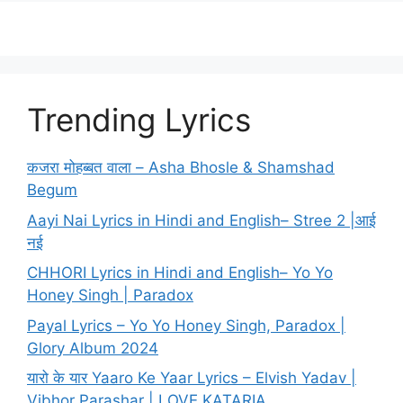
Trending Lyrics
कजरा मोहब्बत वाला – Asha Bhosle & Shamshad
Begum
Aayi Nai Lyrics in Hindi and English– Stree 2 |आई
नई
CHHORI Lyrics in Hindi and English– Yo Yo
Honey Singh | Paradox
Payal Lyrics – Yo Yo Honey Singh, Paradox |
Glory Album 2024
यारो के यार Yaaro Ke Yaar Lyrics – Elvish Yadav |
Vibhor Parashar | LOVE KATARIA