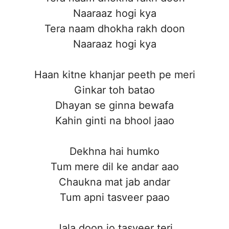
Naaraaz hogi kya
Tera naam dhokha rakh doon
Naaraaz hogi kya
Haan kitne khanjar peeth pe meri
Ginkar toh batao
Dhayan se ginna bewafa
Kahin ginti na bhool jaao
Dekhna hai humko
Tum mere dil ke andar aao
Chaukna mat jab andar
Tum apni tasveer paao
Jala doon jo tasveer teri