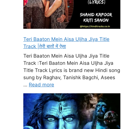
Teri Baaton Mein Aisa Uljha Jiya Title
Track |तेरी बातों में ऐसा
Teri Baaton Mein Aisa Uljha Jiya Title
Track :Teri Baaton Mein Aisa Uljha Jiya
Title Track Lyrics is brand new Hindi song
sung by Raghav, Tanishk Bagchi, Asees
…
Read more