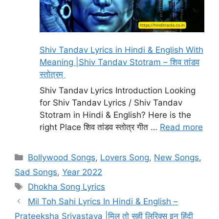
Shiv Tandav Lyrics in Hindi & English With
Meaning |Shiv Tandav Stotram – शिव तांडव
स्तोत्रम्
Shiv Tandav Lyrics Introduction Looking
for Shiv Tandav Lyrics / Shiv Tandav
Stotram in Hindi & English? Here is the
right Place शिव तांडव स्तोत्र गीत …
Read more
Categories
Bollywood Songs
,
Lovers Song
,
New Songs
,
Sad Songs
,
Year 2022
Tags
Dhokha Song Lyrics
Mil Toh Sahi Lyrics In Hindi & English –
Prateeksha Srivastava |मिल तो सही लिरिक्स इन हिंदी