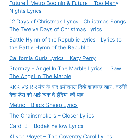
Future | Metro Boomin & Future – Too Many
Nights Lyrics
12 Days of Christmas Lyrics | Christmas Songs –
The Twelve Days of Christmas Lyrics
Battle Hymn of the Republic Lyrics | Lyrics to
the Battle Hymn of the Republic
California Gurls Lyrics – Katy Perry
Stormzy – Angel In The Marble Lyrics | I Saw
The Angel In The Marble
KKR VS RR मैच के बाद इमोशनल दिखे शाहरुख खान, तस्वीरें
देख फैंस को आई ‘चक दे इंडिया’ की याद
Metric – Black Sheep Lyrics
The Chainsmokers – Closer Lyrics
Cardi B – Bodak Yellow Lyrics
Alison Moyet – The Coventry Carol Lyrics