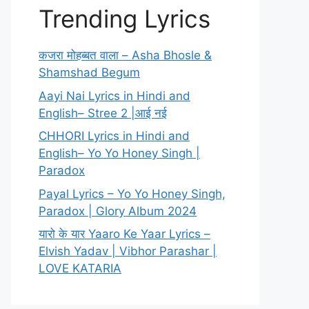
Trending Lyrics
कजरा मोहब्बत वाला – Asha Bhosle &
Shamshad Begum
Aayi Nai Lyrics in Hindi and
English– Stree 2 |आई नई
CHHORI Lyrics in Hindi and
English– Yo Yo Honey Singh |
Paradox
Payal Lyrics – Yo Yo Honey Singh,
Paradox | Glory Album 2024
यारो के यार Yaaro Ke Yaar Lyrics –
Elvish Yadav | Vibhor Parashar |
LOVE KATARIA