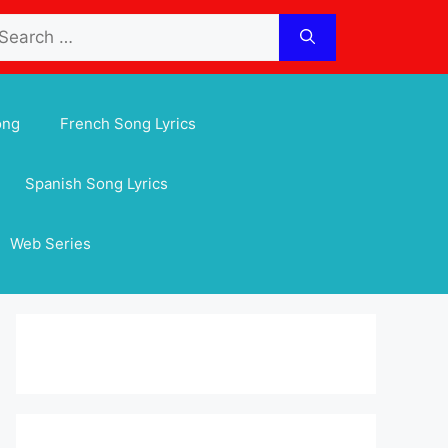
arch
:
ong
French Song Lyrics
Spanish Song Lyrics
Web Series