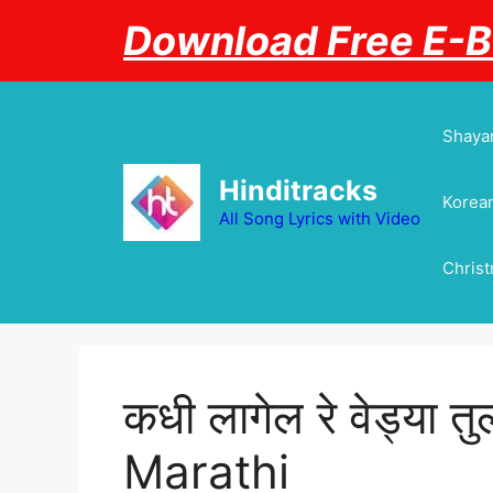
Skip
Download Free E-
to
content
Shayar
Hinditracks
Korean
All Song Lyrics with Video
Chris
कधी लागेल रे वेड्या त
Marathi