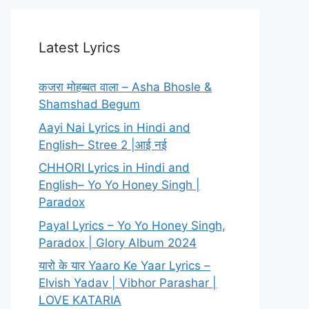
Latest Lyrics
कजरा मोहब्बत वाला – Asha Bhosle &
Shamshad Begum
Aayi Nai Lyrics in Hindi and
English– Stree 2 |आई नई
CHHORI Lyrics in Hindi and
English– Yo Yo Honey Singh |
Paradox
Payal Lyrics – Yo Yo Honey Singh,
Paradox | Glory Album 2024
यारो के यार Yaaro Ke Yaar Lyrics –
Elvish Yadav | Vibhor Parashar |
LOVE KATARIA