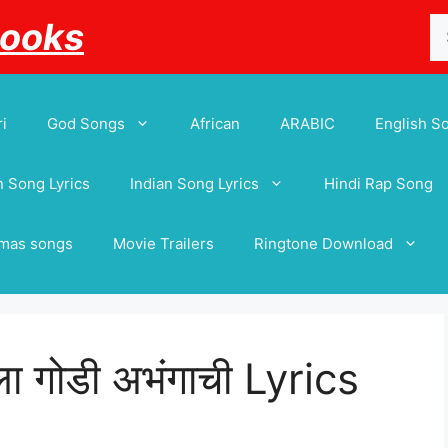
Se
Books
for
i
God Songs
African
ARABIC
English S
 Song Lyrics
Indian Song Lyrics
Hindi Rap Song
tmas songs
Movie Trailers
Ringtone Download
ुला गोडी अभंगाची Lyrics