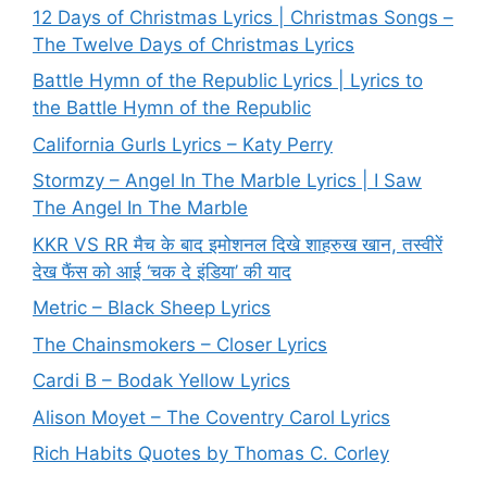
12 Days of Christmas Lyrics | Christmas Songs –
The Twelve Days of Christmas Lyrics
Battle Hymn of the Republic Lyrics | Lyrics to
the Battle Hymn of the Republic
California Gurls Lyrics – Katy Perry
Stormzy – Angel In The Marble Lyrics | I Saw
The Angel In The Marble
KKR VS RR मैच के बाद इमोशनल दिखे शाहरुख खान, तस्वीरें
देख फैंस को आई ‘चक दे इंडिया’ की याद
Metric – Black Sheep Lyrics
The Chainsmokers – Closer Lyrics
Cardi B – Bodak Yellow Lyrics
Alison Moyet – The Coventry Carol Lyrics
Rich Habits Quotes by Thomas C. Corley