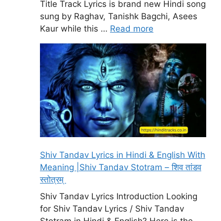
Title Track Lyrics is brand new Hindi song
sung by Raghav, Tanishk Bagchi, Asees
Kaur while this …
Read more
Shiv Tandav Lyrics in Hindi & English With
Meaning |Shiv Tandav Stotram – शिव तांडव
स्तोत्रम्
Shiv Tandav Lyrics Introduction Looking
for Shiv Tandav Lyrics / Shiv Tandav
Stotram in Hindi & English? Here is the