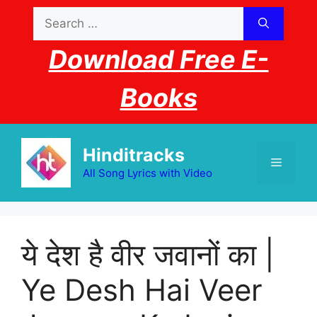
Skip
Search
to
for:
content
Download Free E-
Books
Hinditracks
Menu
All Song Lyrics with Video
ये देश है वीर जवानों का |
Ye Desh Hai Veer