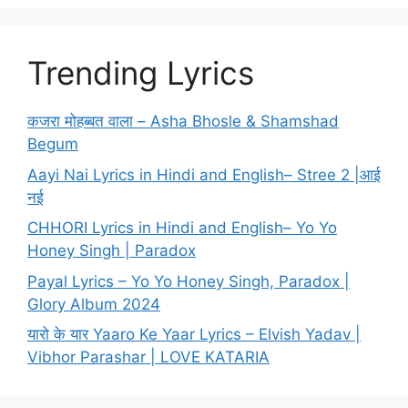
Trending Lyrics
कजरा मोहब्बत वाला – Asha Bhosle & Shamshad
Begum
Aayi Nai Lyrics in Hindi and English– Stree 2 |आई
नई
CHHORI Lyrics in Hindi and English– Yo Yo
Honey Singh | Paradox
Payal Lyrics – Yo Yo Honey Singh, Paradox |
Glory Album 2024
यारो के यार Yaaro Ke Yaar Lyrics – Elvish Yadav |
Vibhor Parashar | LOVE KATARIA