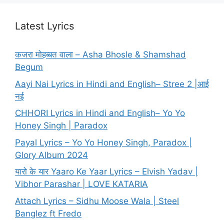
Latest Lyrics
कजरा मोहब्बत वाला – Asha Bhosle & Shamshad
Begum
Aayi Nai Lyrics in Hindi and English– Stree 2 |आई
नई
CHHORI Lyrics in Hindi and English– Yo Yo
Honey Singh | Paradox
Payal Lyrics – Yo Yo Honey Singh, Paradox |
Glory Album 2024
यारो के यार Yaaro Ke Yaar Lyrics – Elvish Yadav |
Vibhor Parashar | LOVE KATARIA
Attach Lyrics – Sidhu Moose Wala | Steel
Banglez ft Fredo