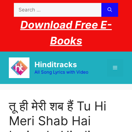
Skip
Search
to
for:
content
Download Free E-
Books
Hinditracks
Menu
All Song Lyrics with Video
तू ही मेरी शब हैं Tu Hi
Meri Shab Hai