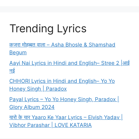
Trending Lyrics
कजरा मोहब्बत वाला – Asha Bhosle & Shamshad
Begum
Aayi Nai Lyrics in Hindi and English– Stree 2 |आई
नई
CHHORI Lyrics in Hindi and English– Yo Yo
Honey Singh | Paradox
Payal Lyrics – Yo Yo Honey Singh, Paradox |
Glory Album 2024
यारो के यार Yaaro Ke Yaar Lyrics – Elvish Yadav |
Vibhor Parashar | LOVE KATARIA