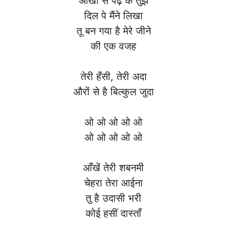
आँखों से पढ़ के तुझे
दिल पे मैंने लिखा
तू बन गया है मेरे जीने
की एक वजह
तेरी हँसी, तेरी अदा
औरों से है बिल्कुल जुदा
ओ ओ ओ ओ ओ
ओ ओ ओ ओ ओ
आँखें तेरी शबनमी
चेहरा तेरा आईना
तु है उदासी भरी
कोई हसीं दास्ताँ