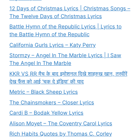
12 Days of Christmas Lyrics | Christmas Songs –
The Twelve Days of Christmas Lyrics
Battle Hymn of the Republic Lyrics | Lyrics to
the Battle Hymn of the Republic
California Gurls Lyrics – Katy Perry
Stormzy – Angel In The Marble Lyrics | I Saw
The Angel In The Marble
KKR VS RR मैच के बाद इमोशनल दिखे शाहरुख खान, तस्वीरें
देख फैंस को आई ‘चक दे इंडिया’ की याद
Metric – Black Sheep Lyrics
The Chainsmokers – Closer Lyrics
Cardi B – Bodak Yellow Lyrics
Alison Moyet – The Coventry Carol Lyrics
Rich Habits Quotes by Thomas C. Corley