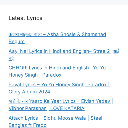
Latest Lyrics
कजरा मोहब्बत वाला – Asha Bhosle & Shamshad
Begum
Aayi Nai Lyrics in Hindi and English– Stree 2 |आई
नई
CHHORI Lyrics in Hindi and English– Yo Yo
Honey Singh | Paradox
Payal Lyrics – Yo Yo Honey Singh, Paradox |
Glory Album 2024
यारो के यार Yaaro Ke Yaar Lyrics – Elvish Yadav |
Vibhor Parashar | LOVE KATARIA
Attach Lyrics – Sidhu Moose Wala | Steel
Banglez ft Fredo