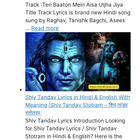
Track :Teri Baaton Mein Aisa Uljha Jiya
Title Track Lyrics is brand new Hindi song
sung by Raghav, Tanishk Bagchi, Asees
…
Read more
Shiv Tandav Lyrics in Hindi & English With
Meaning |Shiv Tandav Stotram – शिव तांडव
स्तोत्रम्
Shiv Tandav Lyrics Introduction Looking
for Shiv Tandav Lyrics / Shiv Tandav
Stotram in Hindi & English? Here is the