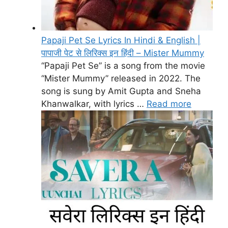
Papaji Pet Se Lyrics In Hindi & English |
पापाजी पेट से लिरिक्स इन हिंदी – Mister Mummy
“Papaji Pet Se” is a song from the movie
“Mister Mummy” released in 2022. The
song is sung by Amit Gupta and Sneha
Khanwalkar, with lyrics …
Read more