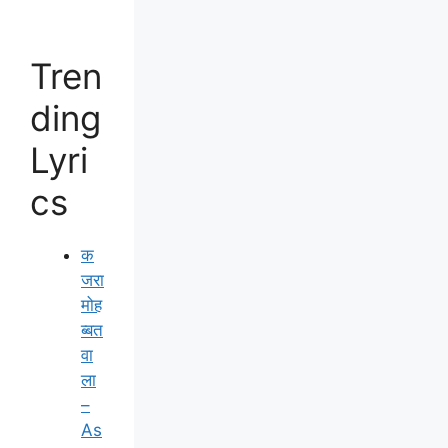
Tren
ding
Lyri
cs
क
जरा
मोह
ब्बत
वा
ला
–
As