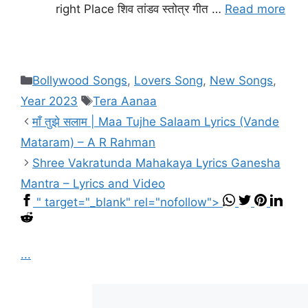
right Place शिव तांडव स्तोत्र गीत …
Read more
Categories
Bollywood Songs
,
Lovers Song
,
New Songs
,
Tags
Year 2023
Tera Aanaa
माँ तुझे सलाम | Maa Tujhe Salaam Lyrics (Vande
Mataram) – A R Rahman
Shree Vakratunda Mahakaya Lyrics Ganesha
Mantra – Lyrics and Video
" target="_blank" rel="nofollow">
...