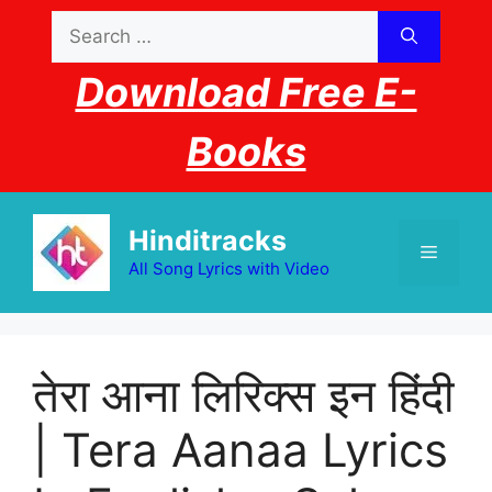
Skip
Search
to
for:
content
Download Free E-
Books
Hinditracks
Menu
All Song Lyrics with Video
तेरा आना लिरिक्स इन हिंदी
| Tera Aanaa Lyrics