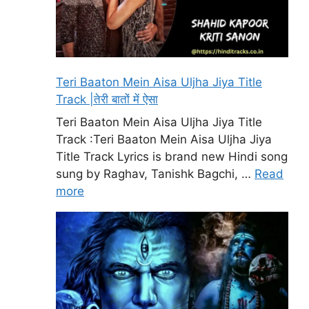
Teri Baaton Mein Aisa Uljha Jiya Title
Track |तेरी बातों में ऐसा
Teri Baaton Mein Aisa Uljha Jiya Title
Track :Teri Baaton Mein Aisa Uljha Jiya
Title Track Lyrics is brand new Hindi song
sung by Raghav, Tanishk Bagchi, …
Read
more