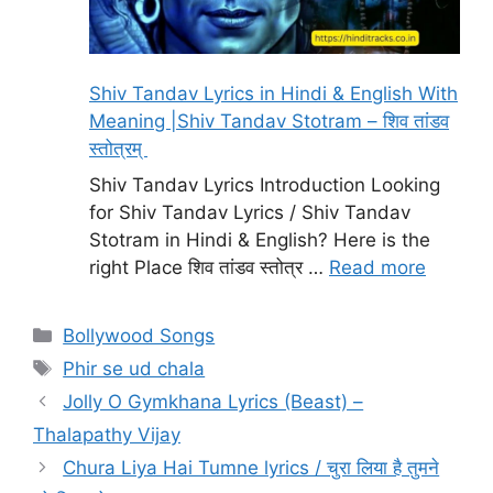
Shiv Tandav Lyrics in Hindi & English With
Meaning |Shiv Tandav Stotram – शिव तांडव
स्तोत्रम्
Shiv Tandav Lyrics Introduction Looking
for Shiv Tandav Lyrics / Shiv Tandav
Stotram in Hindi & English? Here is the
right Place शिव तांडव स्तोत्र …
Read more
Categories
Bollywood Songs
Tags
Phir se ud chala
Jolly O Gymkhana Lyrics (Beast) –
Thalapathy Vijay
Chura Liya Hai Tumne lyrics / चुरा लिया है तुमने