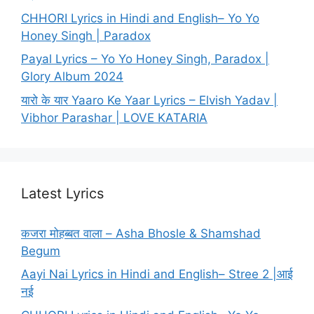
CHHORI Lyrics in Hindi and English– Yo Yo
Honey Singh | Paradox
Payal Lyrics – Yo Yo Honey Singh, Paradox |
Glory Album 2024
यारो के यार Yaaro Ke Yaar Lyrics – Elvish Yadav |
Vibhor Parashar | LOVE KATARIA
Latest Lyrics
कजरा मोहब्बत वाला – Asha Bhosle & Shamshad
Begum
Aayi Nai Lyrics in Hindi and English– Stree 2 |आई
नई