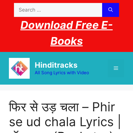
Skip
Search
to
for:
content
Download Free E-
Books
Hinditracks
Menu
All Song Lyrics with Video
फिर से उड़ चला – Phir
se ud chala Lyrics |