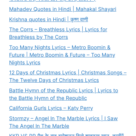
Mahadev Quotes in Hindi | Mahakal Shayari
Krishna quotes in Hindi | कृष्ण वाणी
The Corrs – Breathless Lyrics | Lyrics for
Breathless by The Corrs
Too Many Nights Lyrics – Metro Boomin &
Future | Metro Boomin & Future – Too Many
Nights Lyrics
12 Days of Christmas Lyrics | Christmas Songs –
The Twelve Days of Christmas Lyrics
Battle Hymn of the Republic Lyrics | Lyrics to
the Battle Hymn of the Republic
California Gurls Lyrics – Katy Perry
Stormzy – Angel In The Marble Lyrics | I Saw
The Angel In The Marble