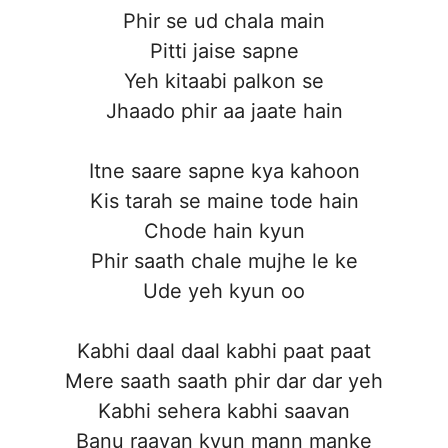
Phir se ud chala main
Pitti jaise sapne
Yeh kitaabi palkon se
Jhaado phir aa jaate hain
Itne saare sapne kya kahoon
Kis tarah se maine tode hain
Chode hain kyun
Phir saath chale mujhe le ke
Ude yeh kyun oo
Kabhi daal daal kabhi paat paat
Mere saath saath phir dar dar yeh
Kabhi sehera kabhi saavan
Banu raavan kyun mann manke