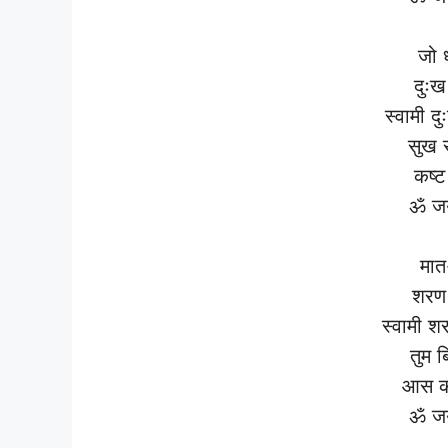
जो ध
दुःख
स्वामी द
सुख स
कष्ट
ॐ जय
मात-
शरण 
स्वामी श
तुम 
आस कर
ॐ जय