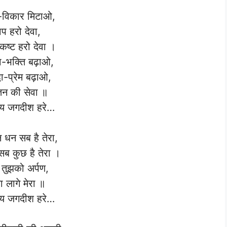
-विकार मिटा‌ओ,
ाप हरो देवा,
 कष्ट हरो देवा ।
धा-भक्ति बढ़ा‌ओ,
धा-प्रेम बढ़ा‌ओ,
तन की सेवा ॥
 जगदीश हरे…
 धन सब है तेरा,
 सब कुछ है तेरा ।
ा तुझको अर्पण,
ा लागे मेरा ॥
 जगदीश हरे…