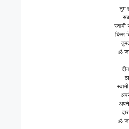
तुम
सब
स्वामी
किस वि
तुम
ॐ जय
दीन
ठा
स्वामी
अपन
अपन
द्वा
ॐ जय