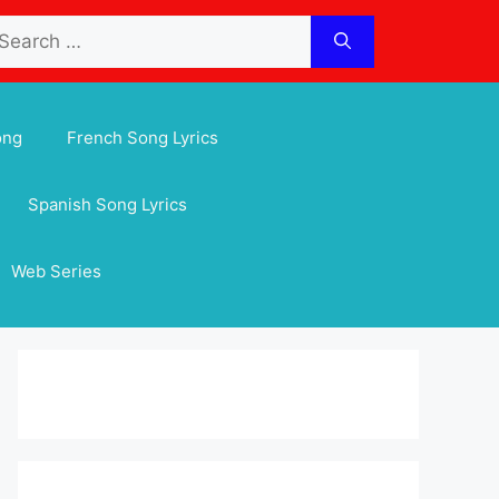
arch
:
ong
French Song Lyrics
Spanish Song Lyrics
Web Series