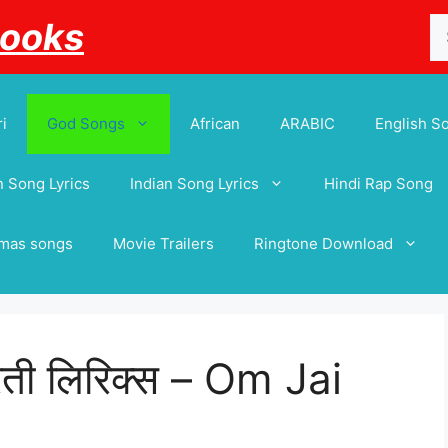
Se
Books
for
i
God Songs
African
ARABIC
English S
 Song Lyrics
Indian Song Lyrics
Hindi Rap Song
tmas songs
Movie Trailers
Ringtone Download
ती लिरिक्स – Om Jai