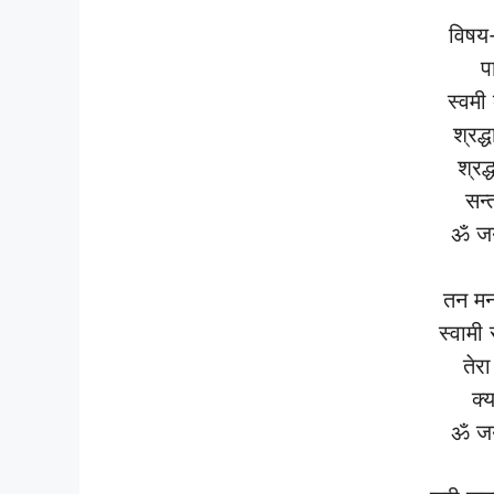
विषय
प
स्वमी
श्रद्
श्रद्
सन्
ॐ जय
तन मन
स्वामी
तेर
क्य
ॐ जय