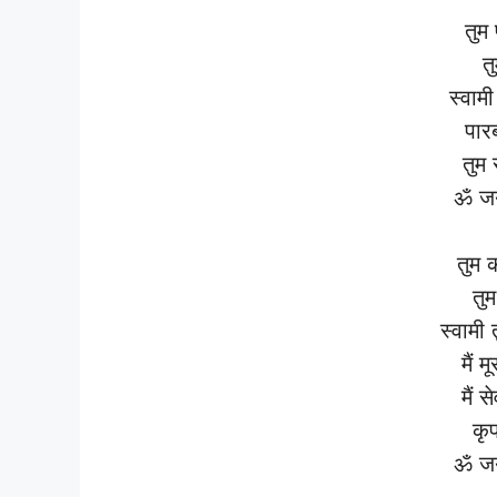
तुम 
तु
स्वामी
पारब
तुम 
ॐ जय
तुम 
तु
स्वामी
मैं 
मैं 
कृ
ॐ जय