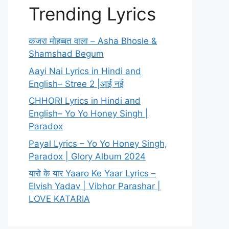
Trending Lyrics
कजरा मोहब्बत वाला – Asha Bhosle &
Shamshad Begum
Aayi Nai Lyrics in Hindi and
English– Stree 2 |आई नई
CHHORI Lyrics in Hindi and
English– Yo Yo Honey Singh |
Paradox
Payal Lyrics – Yo Yo Honey Singh,
Paradox | Glory Album 2024
यारो के यार Yaaro Ke Yaar Lyrics –
Elvish Yadav | Vibhor Parashar |
LOVE KATARIA