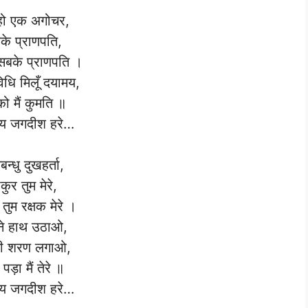
 हो एक अगोचर,
के प्राणपति,
 सबके प्राणपति ।
धि मिलूँ दयामय,
को मैं कुमति ॥
 जगदीश हरे…
बन्धु दुखहर्ता,
कुर तुम मेरे,
 तुम रक्षक मेरे ।
े हाथ उठा‌ओ,
ी शरण लगाओ,
र पड़ा मैं तेरे ॥
 जगदीश हरे…