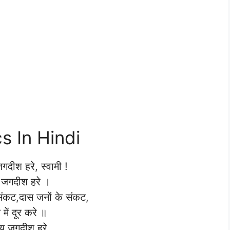
s In Hindi
दीश हरे, स्वामी !
जगदीश हरे ।
संकट,दास जनों के संकट,
ण में दूर करे ॥
 जगदीश हरे…