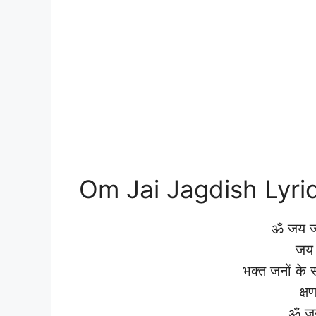
Om Jai Jagdish Lyric
ॐ जय जग
जय 
भक्त जनों के 
क्ष
ॐ जय