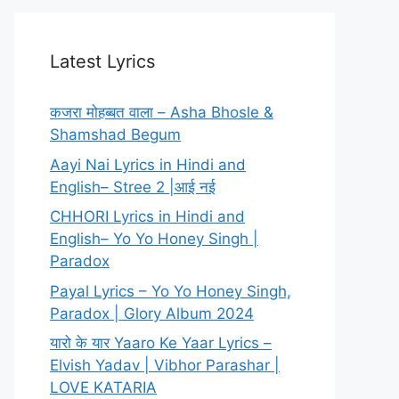
Latest Lyrics
कजरा मोहब्बत वाला – Asha Bhosle &
Shamshad Begum
Aayi Nai Lyrics in Hindi and
English– Stree 2 |आई नई
CHHORI Lyrics in Hindi and
English– Yo Yo Honey Singh |
Paradox
Payal Lyrics – Yo Yo Honey Singh,
Paradox | Glory Album 2024
यारो के यार Yaaro Ke Yaar Lyrics –
Elvish Yadav | Vibhor Parashar |
LOVE KATARIA