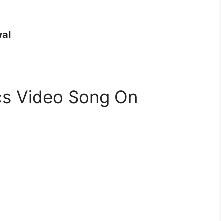
wal
cs Video Song On