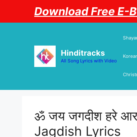
Skip
Download Free E-
to
content
Shayar
Hinditracks
Korean
All Song Lyrics with Video
Chris
ॐ जय जगदीश हरे आर
Jagdish Lyrics