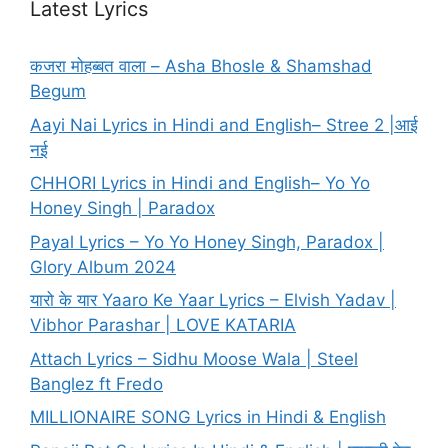
Latest Lyrics
कजरा मोहब्बत वाला – Asha Bhosle & Shamshad
Begum
Aayi Nai Lyrics in Hindi and English– Stree 2 |आई
नई
CHHORI Lyrics in Hindi and English– Yo Yo
Honey Singh | Paradox
Payal Lyrics – Yo Yo Honey Singh, Paradox |
Glory Album 2024
यारो के यार Yaaro Ke Yaar Lyrics – Elvish Yadav |
Vibhor Parashar | LOVE KATARIA
Attach Lyrics – Sidhu Moose Wala | Steel
Banglez ft Fredo
MILLIONAIRE SONG Lyrics in Hindi & English