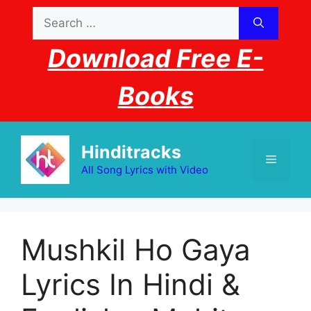
Skip
Search
to
for:
content
Download Free E-
Books
Hinditracks
Menu
All Song Lyrics with Video
Mushkil Ho Gaya
Lyrics In Hindi &