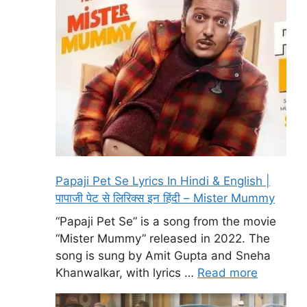
Papaji Pet Se Lyrics In Hindi & English |
पापाजी पेट से लिरिक्स इन हिंदी – Mister Mummy
“Papaji Pet Se” is a song from the movie
“Mister Mummy” released in 2022. The
song is sung by Amit Gupta and Sneha
Khanwalkar, with lyrics …
Read more