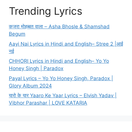
Trending Lyrics
कजरा मोहब्बत वाला – Asha Bhosle & Shamshad
Begum
Aayi Nai Lyrics in Hindi and English– Stree 2 |आई
नई
CHHORI Lyrics in Hindi and English– Yo Yo
Honey Singh | Paradox
Payal Lyrics – Yo Yo Honey Singh, Paradox |
Glory Album 2024
यारो के यार Yaaro Ke Yaar Lyrics – Elvish Yadav |
Vibhor Parashar | LOVE KATARIA