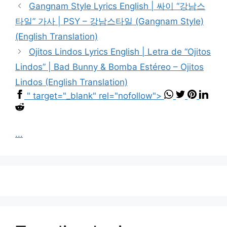
Gangnam Style Lyrics English | 싸이 “강남스
타일” 가사 | PSY – 강남스타일 (Gangnam Style)
(English Translation)
Ojitos Lindos Lyrics English | Letra de “Ojitos
Lindos” | Bad Bunny & Bomba Estéreo – Ojitos
Lindos (English Translation)
" target="_blank" rel="nofollow">
...