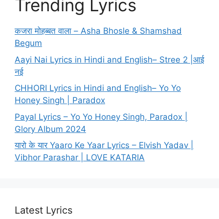
Trending Lyrics
कजरा मोहब्बत वाला – Asha Bhosle & Shamshad
Begum
Aayi Nai Lyrics in Hindi and English– Stree 2 |आई
नई
CHHORI Lyrics in Hindi and English– Yo Yo
Honey Singh | Paradox
Payal Lyrics – Yo Yo Honey Singh, Paradox |
Glory Album 2024
यारो के यार Yaaro Ke Yaar Lyrics – Elvish Yadav |
Vibhor Parashar | LOVE KATARIA
Latest Lyrics