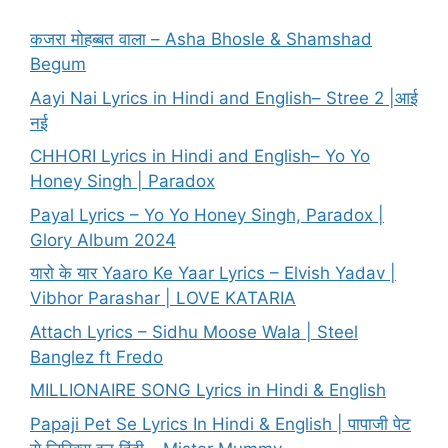
कजरा मोहब्बत वाला – Asha Bhosle & Shamshad
Begum
Aayi Nai Lyrics in Hindi and English– Stree 2 |आई
नई
CHHORI Lyrics in Hindi and English– Yo Yo
Honey Singh | Paradox
Payal Lyrics – Yo Yo Honey Singh, Paradox |
Glory Album 2024
यारो के यार Yaaro Ke Yaar Lyrics – Elvish Yadav |
Vibhor Parashar | LOVE KATARIA
Attach Lyrics – Sidhu Moose Wala | Steel
Banglez ft Fredo
MILLIONAIRE SONG Lyrics in Hindi & English
Papaji Pet Se Lyrics In Hindi & English | पापाजी पेट