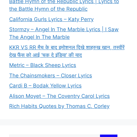
Battle Hymn of the Republic Lyrics | Lyrics to
the Battle Hymn of the Republic
California Gurls Lyrics – Katy Perry
Stormzy – Angel In The Marble Lyrics | I Saw
The Angel In The Marble
KKR VS RR मैच के बाद इमोशनल दिखे शाहरुख खान, तस्वीरें
देख फैंस को आई ‘चक दे इंडिया’ की याद
Metric – Black Sheep Lyrics
The Chainsmokers – Closer Lyrics
Cardi B – Bodak Yellow Lyrics
Alison Moyet – The Coventry Carol Lyrics
Rich Habits Quotes by Thomas C. Corley