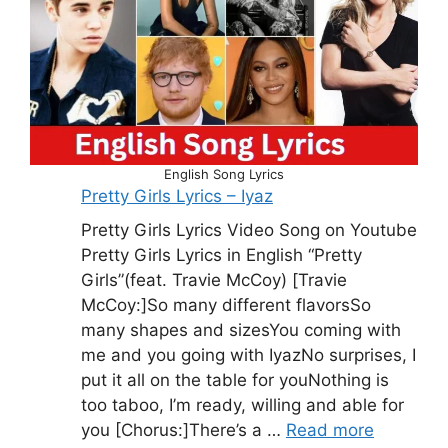
English Song Lyrics
Pretty Girls Lyrics – Iyaz
Pretty Girls Lyrics Video Song on Youtube
Pretty Girls Lyrics in English “Pretty
Girls”(feat. Travie McCoy) [Travie
McCoy:]So many different flavorsSo
many shapes and sizesYou coming with
me and you going with IyazNo surprises, I
put it all on the table for youNothing is
too taboo, I’m ready, willing and able for
you [Chorus:]There’s a …
Read more