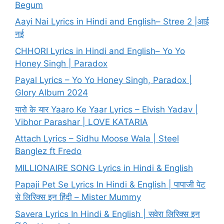
Begum
Aayi Nai Lyrics in Hindi and English– Stree 2 |आई
नई
CHHORI Lyrics in Hindi and English– Yo Yo
Honey Singh | Paradox
Payal Lyrics – Yo Yo Honey Singh, Paradox |
Glory Album 2024
यारो के यार Yaaro Ke Yaar Lyrics – Elvish Yadav |
Vibhor Parashar | LOVE KATARIA
Attach Lyrics – Sidhu Moose Wala | Steel
Banglez ft Fredo
MILLIONAIRE SONG Lyrics in Hindi & English
Papaji Pet Se Lyrics In Hindi & English | पापाजी पेट
से लिरिक्स इन हिंदी – Mister Mummy
Savera Lyrics In Hindi & English | सवेरा लिरिक्स इन