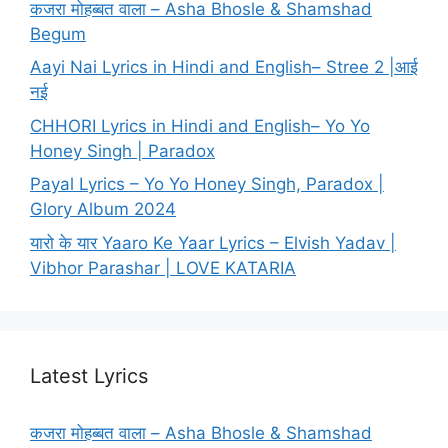
कजरा मोहब्बत वाला – Asha Bhosle & Shamshad
Begum
Aayi Nai Lyrics in Hindi and English– Stree 2 |आई
नई
CHHORI Lyrics in Hindi and English– Yo Yo
Honey Singh | Paradox
Payal Lyrics – Yo Yo Honey Singh, Paradox |
Glory Album 2024
यारो के यार Yaaro Ke Yaar Lyrics – Elvish Yadav |
Vibhor Parashar | LOVE KATARIA
Latest Lyrics
कजरा मोहब्बत वाला – Asha Bhosle & Shamshad