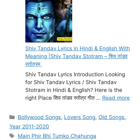
Shiv Tandav Lyrics in Hindi & English With
Meaning |Shiv Tandav Stotram – शिव तांडव
स्तोत्रम्
Shiv Tandav Lyrics Introduction Looking
for Shiv Tandav Lyrics / Shiv Tandav
Stotram in Hindi & English? Here is the
right Place शिव तांडव स्तोत्र गीत …
Read more
Categories
Bollywood Songs
,
Lovers Song
,
Old Songs
,
Year 2011-2020
Tags
Main Phir Bhi Tumko Chahunga