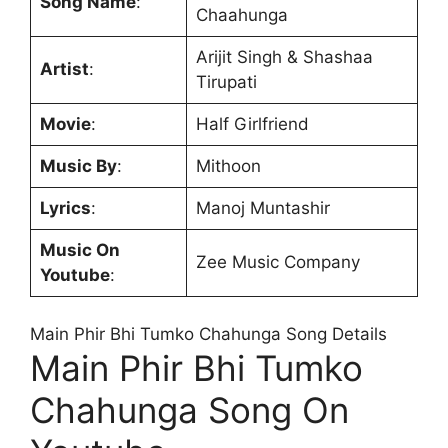
Song Name
:
Chaahunga
Arijit Singh & Shashaa
Artist
:
Tirupati
Movie
:
Half Girlfriend
Music By
:
Mithoon
Lyrics
:
Manoj Muntashir
Music On
Zee Music Company
Youtube
:
Main Phir Bhi Tumko Chahunga Song Details
Main Phir Bhi Tumko
Chahunga Song On