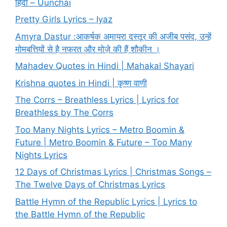
हिंदी – Uunchai
Pretty Girls Lyrics – Iyaz
Amyra Dastur :आकर्षक अमायरा दस्तूर की अजीब पसंद, उन्हें
मोमबत्तियों से है नफरत और मोज़े की हैं शौकीन ।
Mahadev Quotes in Hindi | Mahakal Shayari
Krishna quotes in Hindi | कृष्ण वाणी
The Corrs – Breathless Lyrics | Lyrics for
Breathless by The Corrs
Too Many Nights Lyrics – Metro Boomin &
Future | Metro Boomin & Future – Too Many
Nights Lyrics
12 Days of Christmas Lyrics | Christmas Songs –
The Twelve Days of Christmas Lyrics
Battle Hymn of the Republic Lyrics | Lyrics to
the Battle Hymn of the Republic