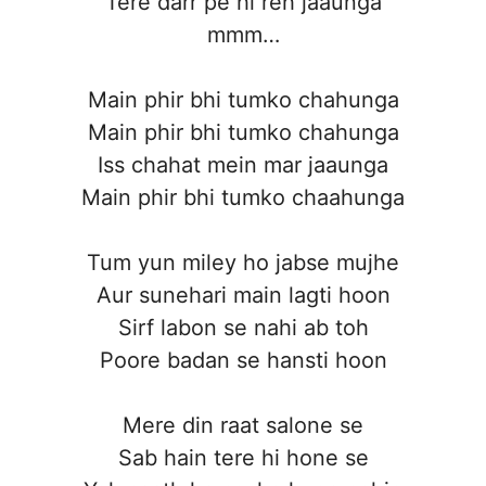
Tere darr pe hi reh jaaunga
mmm…
Main phir bhi tumko chahunga
Main phir bhi tumko chahunga
Iss chahat mein mar jaaunga
Main phir bhi tumko chaahunga
Tum yun miley ho jabse mujhe
Aur sunehari main lagti hoon
Sirf labon se nahi ab toh
Poore badan se hansti hoon
Mere din raat salone se
Sab hain tere hi hone se