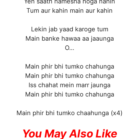
Yeh saath hamesha hoga nahin
Tum aur kahin main aur kahin
Lekin jab yaad karoge tum
Main banke hawaa aa jaaunga
O…
Main phir bhi tumko chahunga
Main phir bhi tumko chahunga
Iss chahat mein marr jaunga
Main phir bhi tumko chahunga
Main phir bhi tumko chaahunga (x4)
You May Also Like