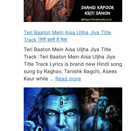
Teri Baaton Mein Aisa Uljha Jiya Title
Track |तेरी बातों में ऐसा
Teri Baaton Mein Aisa Uljha Jiya Title
Track :Teri Baaton Mein Aisa Uljha Jiya
Title Track Lyrics is brand new Hindi song
sung by Raghav, Tanishk Bagchi, Asees
Kaur while …
Read more