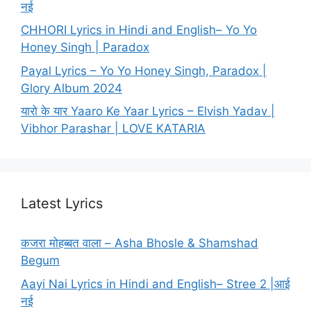
नई
CHHORI Lyrics in Hindi and English– Yo Yo
Honey Singh | Paradox
Payal Lyrics – Yo Yo Honey Singh, Paradox |
Glory Album 2024
यारो के यार Yaaro Ke Yaar Lyrics – Elvish Yadav |
Vibhor Parashar | LOVE KATARIA
Latest Lyrics
कजरा मोहब्बत वाला – Asha Bhosle & Shamshad
Begum
Aayi Nai Lyrics in Hindi and English– Stree 2 |आई
नई