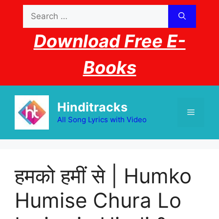
Skip
Search
to
for:
content
Download Free E-
Books
Hinditracks
Menu
All Song Lyrics with Video
हमको हमीं से | Humko
Humise Chura Lo