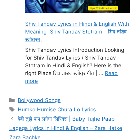
Shiv Tandav Lyrics in Hindi & English With
Meaning |Shiv Tandav Stotram – शिव तांडव
स्तोत्रम्
Shiv Tandav Lyrics Introduction Looking
for Shiv Tandav Lyrics / Shiv Tandav
Stotram in Hindi & English? Here is the
right Place शिव तांडव स्तोत्र गीत | …
Read
more
Categories
Bollywood Songs
Tags
Humko Humise Chura Lo Lyrics
बेबी तुझे पाप लगेगा लिरिक्स | Baby Tujhe Paap
Lagega Lyrics In Hindi & English – Zara Hatke
Zara Bachke