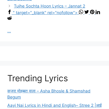
Tujhe Sochta Hoon Lyrics – Jannat 2
" target="_blank" rel="nofollow">
...
Trending Lyrics
कजरा मोहब्बत वाला – Asha Bhosle & Shamshad
Begum
Aayi Nai Lyrics in Hindi and English– Stree 2 |आई