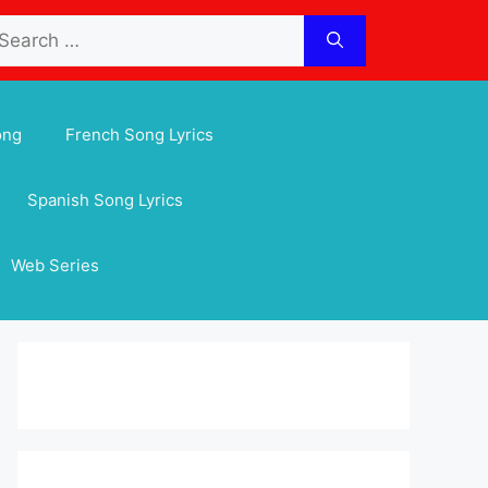
arch
:
ong
French Song Lyrics
Spanish Song Lyrics
Web Series