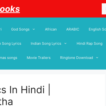
Se
Books
for
i
God Songs
African
ARABIC
English S
 Song Lyrics
Indian Song Lyrics
Hindi Rap Song
tmas songs
Movie Trailers
Ringtone Download
s In Hindi |
tha