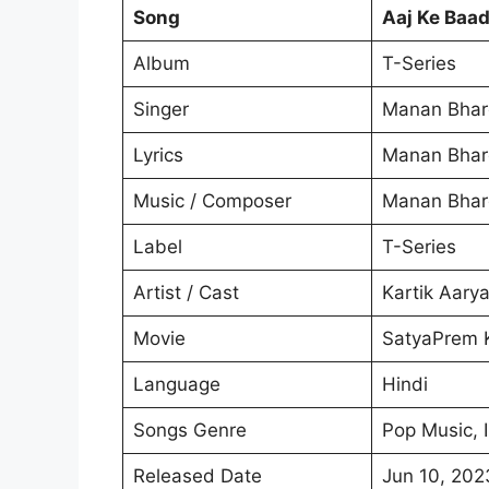
Song
Aaj Ke Baa
Album
T-Series
Singer
Manan Bhard
Lyrics
Manan Bhar
Music / Composer
Manan Bhar
Label
T-Series
Artist / Cast
Kartik Aary
Movie
SatyaPrem K
Language
Hindi
Songs Genre
Pop Music, 
Released Date
Jun 10, 202