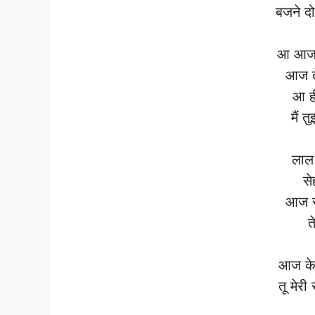
बजने द
आ आजा त
आज ते
आ ही
मैं त
लाल र
से
आज से 
त
आज के 
तू मेर