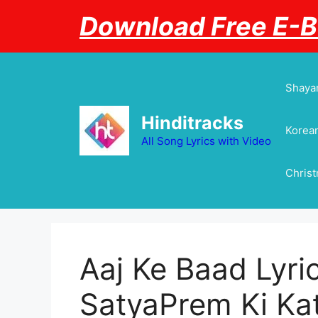
Skip
Download Free E-
to
content
Shayar
Hinditracks
Korean
All Song Lyrics with Video
Chris
Aaj Ke Baad Lyric
SatyaPrem Ki Ka