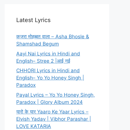
Latest Lyrics
कजरा मोहब्बत वाला – Asha Bhosle &
Shamshad Begum
Aayi Nai Lyrics in Hindi and
English– Stree 2 |आई नई
CHHORI Lyrics in Hindi and
English– Yo Yo Honey Singh |
Paradox
Payal Lyrics – Yo Yo Honey Singh,
Paradox | Glory Album 2024
यारो के यार Yaaro Ke Yaar Lyrics –
Elvish Yadav | Vibhor Parashar |
LOVE KATARIA