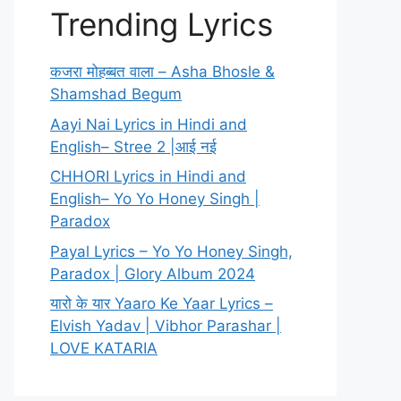
Trending Lyrics
कजरा मोहब्बत वाला – Asha Bhosle &
Shamshad Begum
Aayi Nai Lyrics in Hindi and
English– Stree 2 |आई नई
CHHORI Lyrics in Hindi and
English– Yo Yo Honey Singh |
Paradox
Payal Lyrics – Yo Yo Honey Singh,
Paradox | Glory Album 2024
यारो के यार Yaaro Ke Yaar Lyrics –
Elvish Yadav | Vibhor Parashar |
LOVE KATARIA