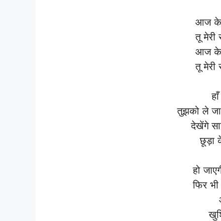
आज के 
तू मेर
आज के 
तू मेर
हा
तुझको ले जा
देखेंगे 
छूड़ा 
हो जाएग
फिर भी 
खुश