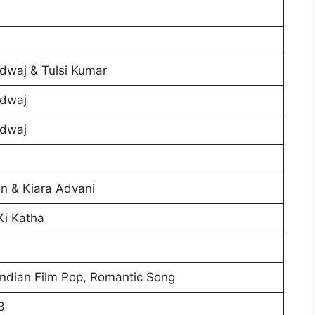
d
waj & Tulsi Kumar
dwaj
dwaj
an & Kiara Advani
i Katha
Indian Film Pop, Romantic Song
3