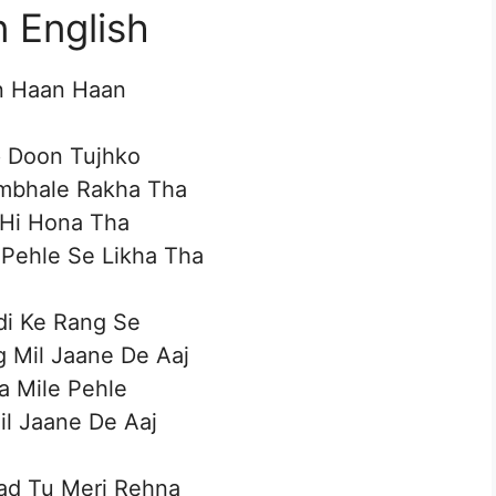
n English
 Haan Haan
 Doon Tujhko
ambhale Rakha Tha
 Hi Hona Tha
Pehle Se Likha Tha
i Ke Rang Se
g Mil Jaane De Aaj
a Mile Pehle
l Jaane De Aaj
ad Tu Meri Rehna