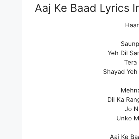
Aaj Ke Baad Lyrics I
Haan
Saunp
Yeh Dil S
Tera
Shayad Yeh 
Mehnd
Dil Ka Ran
Jo N
Unko Mi
Aaj Ke Ba