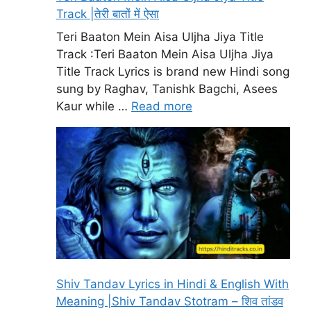
Track |तेरी बातों में ऐसा
Teri Baaton Mein Aisa Uljha Jiya Title
Track :Teri Baaton Mein Aisa Uljha Jiya
Title Track Lyrics is brand new Hindi song
sung by Raghav, Tanishk Bagchi, Asees
Kaur while …
Read more
Shiv Tandav Lyrics in Hindi & English With
Meaning |Shiv Tandav Stotram – शिव तांडव