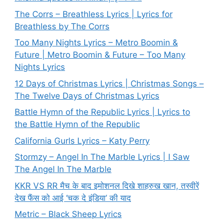
The Corrs – Breathless Lyrics | Lyrics for
Breathless by The Corrs
Too Many Nights Lyrics – Metro Boomin &
Future | Metro Boomin & Future – Too Many
Nights Lyrics
12 Days of Christmas Lyrics | Christmas Songs –
The Twelve Days of Christmas Lyrics
Battle Hymn of the Republic Lyrics | Lyrics to
the Battle Hymn of the Republic
California Gurls Lyrics – Katy Perry
Stormzy – Angel In The Marble Lyrics | I Saw
The Angel In The Marble
KKR VS RR मैच के बाद इमोशनल दिखे शाहरुख खान, तस्वीरें
देख फैंस को आई ‘चक दे इंडिया’ की याद
Metric – Black Sheep Lyrics