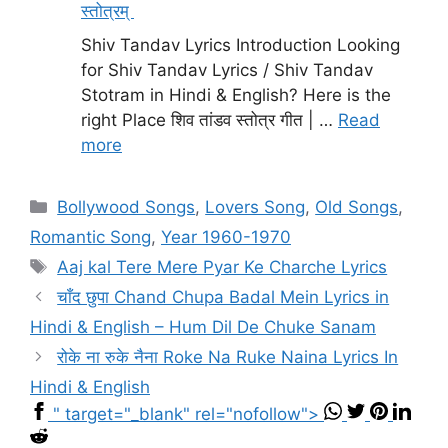
स्तोत्रम्
Shiv Tandav Lyrics Introduction Looking
for Shiv Tandav Lyrics / Shiv Tandav
Stotram in Hindi & English? Here is the
right Place शिव तांडव स्तोत्र गीत | …
Read
more
Categories
Bollywood Songs
,
Lovers Song
,
Old Songs
,
Romantic Song
,
Year 1960-1970
Tags
Aaj kal Tere Mere Pyar Ke Charche Lyrics
चाँद छुपा Chand Chupa Badal Mein Lyrics in
Hindi & English – Hum Dil De Chuke Sanam
रोके ना रुके नैना Roke Na Ruke Naina Lyrics In
Hindi & English
" target="_blank" rel="nofollow">