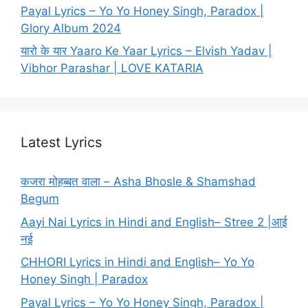
Payal Lyrics – Yo Yo Honey Singh, Paradox |
Glory Album 2024
यारो के यार Yaaro Ke Yaar Lyrics – Elvish Yadav |
Vibhor Parashar | LOVE KATARIA
Latest Lyrics
कजरा मोहब्बत वाला – Asha Bhosle & Shamshad
Begum
Aayi Nai Lyrics in Hindi and English– Stree 2 |आई
नई
CHHORI Lyrics in Hindi and English– Yo Yo
Honey Singh | Paradox
Payal Lyrics – Yo Yo Honey Singh, Paradox |