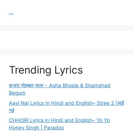
...
Trending Lyrics
कजरा मोहब्बत वाला – Asha Bhosle & Shamshad
Begum
Aayi Nai Lyrics in Hindi and English– Stree 2 |आई
नई
CHHORI Lyrics in Hindi and English– Yo Yo
Honey Singh | Paradox