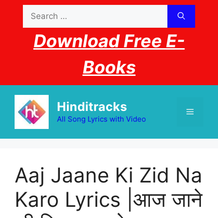
Skip
Search
to
for:
content
Download Free E-
Books
Hinditracks
Menu
All Song Lyrics with Video
Aaj Jaane Ki Zid Na
Karo Lyrics |आज जाने