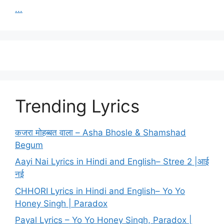
...
Trending Lyrics
कजरा मोहब्बत वाला – Asha Bhosle & Shamshad
Begum
Aayi Nai Lyrics in Hindi and English– Stree 2 |आई
नई
CHHORI Lyrics in Hindi and English– Yo Yo
Honey Singh | Paradox
Payal Lyrics – Yo Yo Honey Singh, Paradox |