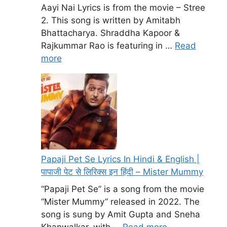
Aayi Nai Lyrics is from the movie – Stree
2. This song is written by Amitabh
Bhattacharya. Shraddha Kapoor &
Rajkummar Rao is featuring in …
Read
more
Papaji Pet Se Lyrics In Hindi & English |
पापाजी पेट से लिरिक्स इन हिंदी – Mister Mummy
“Papaji Pet Se” is a song from the movie
“Mister Mummy” released in 2022. The
song is sung by Amit Gupta and Sneha
Khanwalkar, with …
Read more