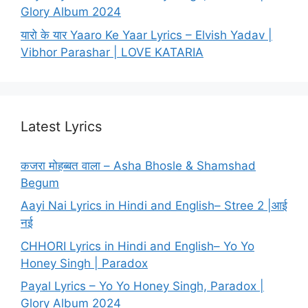
Glory Album 2024
यारो के यार Yaaro Ke Yaar Lyrics – Elvish Yadav |
Vibhor Parashar | LOVE KATARIA
Latest Lyrics
कजरा मोहब्बत वाला – Asha Bhosle & Shamshad
Begum
Aayi Nai Lyrics in Hindi and English– Stree 2 |आई
नई
CHHORI Lyrics in Hindi and English– Yo Yo
Honey Singh | Paradox
Payal Lyrics – Yo Yo Honey Singh, Paradox |
Glory Album 2024