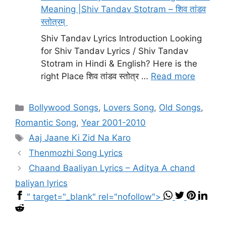
Meaning |Shiv Tandav Stotram – शिव तांडव
स्तोत्रम्
Shiv Tandav Lyrics Introduction Looking
for Shiv Tandav Lyrics / Shiv Tandav
Stotram in Hindi & English? Here is the
right Place शिव तांडव स्तोत्र …
Read more
Categories
Bollywood Songs
,
Lovers Song
,
Old Songs
,
Romantic Song
,
Year 2001-2010
Tags
Aaj Jaane Ki Zid Na Karo
Thenmozhi Song Lyrics
Chaand Baaliyan Lyrics – Aditya A chand
baliyan lyrics
" target="_blank" rel="nofollow">