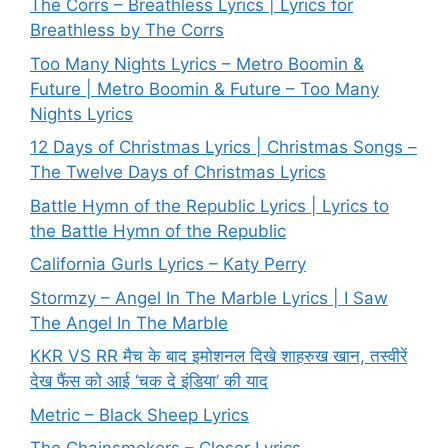
The Corrs – Breathless Lyrics | Lyrics for
Breathless by The Corrs
Too Many Nights Lyrics – Metro Boomin &
Future | Metro Boomin & Future – Too Many
Nights Lyrics
12 Days of Christmas Lyrics | Christmas Songs –
The Twelve Days of Christmas Lyrics
Battle Hymn of the Republic Lyrics | Lyrics to
the Battle Hymn of the Republic
California Gurls Lyrics – Katy Perry
Stormzy – Angel In The Marble Lyrics | I Saw
The Angel In The Marble
KKR VS RR मैच के बाद इमोशनल दिखे शाहरुख खान, तस्वीरें
देख फैंस को आई ‘चक दे इंडिया’ की याद
Metric – Black Sheep Lyrics