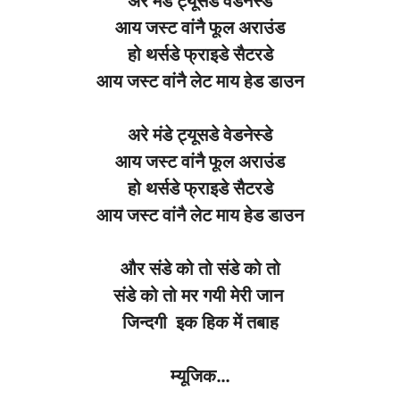
अरे
मंडे
ट्यूसडे
वेडनेस्डे
आय
जस्ट
वांनै
फूल
अराउंड
हो
थर्सडे
फ्राइडे
सैटरडे
आय
जस्ट
वांनै
लेट
माय
हेड
डाउन
अरे
मंडे
ट्यूसडे
वेडनेस्डे
आय
जस्ट
वांनै
फूल
अराउंड
हो
थर्सडे
फ्राइडे
सैटरडे
आय
जस्ट
वांनै
लेट
माय
हेड
डाउन
और
संडे
को
तो
संडे
को
तो
संडे
को
तो
मर
गयी
मेरी
जान
जिन्दगी
इक
हिक
में
तबाह
म्यूजिक
…