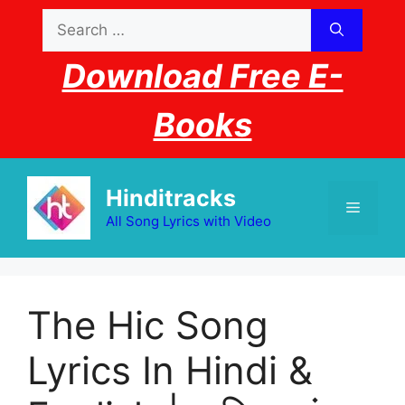
Skip
Search
to
for:
content
Download Free E-
Books
Hinditracks
Menu
All Song Lyrics with Video
The Hic Song
Lyrics In Hindi &